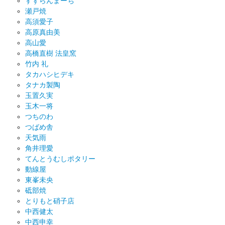
すずらんまーち
瀬戸焼
高須愛子
高原真由美
高山愛
高橋直樹 法皇窯
竹内 礼
タカハシヒデキ
タナカ製陶
玉置久実
玉木一将
つちのわ
つばめ舎
天気雨
角井理愛
てんとうむしポタリー
動線屋
東峯未央
砥部焼
とりもと硝子店
中西健太
中西申幸