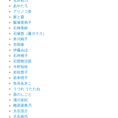
荒井彩乃
あやたろ
アリノコ舎
家と森
飯塚亜裕子
石神美鈴
石塚悠（藤ガラス）
井川絢子
市岡泰
伊藤みほ
石井桃子
石曽根沙苗
今村知佐
岩佐悠子
岩本明子
魚谷あきこ
うつわ うたたね
器のしごと
浦川友紀
梅原亜希乃
大石浩介
大石政代