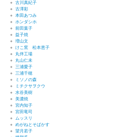
古川真紀子
古澤彩
本田あつみ
ホンダシホ
前田葉子
益子焼
増山文
けこ窯 松本恵子
丸伴工場
丸山仁未
三浦愛子
三浦千穂
ミソノの森
ミチクサヲクウ
水谷美樹
美濃焼
宮内知子
宮田竜司
ムッスリ
めがねとそばかす
望月若子