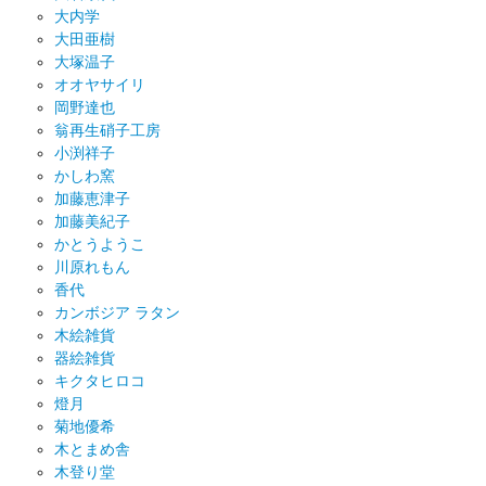
大内学
大田亜樹
大塚温子
オオヤサイリ
岡野達也
翁再生硝子工房
小渕祥子
かしわ窯
加藤恵津子
加藤美紀子
かとうようこ
川原れもん
香代
カンボジア ラタン
木絵雑貨
器絵雑貨
キクタヒロコ
燈月
菊地優希
木とまめ舎
木登り堂