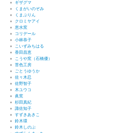
ギザグマ
くまがいのぞみ
くまぷりん
クロミヤアイ
恵水窯
コリデール
小林恭子
こいずみちはる
香田昌恵
こうや窯（石橋優）
苔色工房
ごとうゆうか
佐々木忍
佐野智子
木ユウコ
眞窯
杉田真紀
諏佐知子
すずきあきこ
鈴木環
鈴木しのぶ