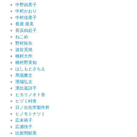
中野由美子
中村かおり
中村佳菜子
長屋 亜美
長浜由起子
ねこめ
野村拓矢
波佐見焼
橋村大作
橋村野美知
はしもとさちえ
馬場勝文
濱端弘太
濱比嘉詩子
ヒカリノオト舎
ヒヅミ峠舎
日ノ出化学製作所
ヒノモトナツミ
広末裕子
広瀬佳子
比留間郁美