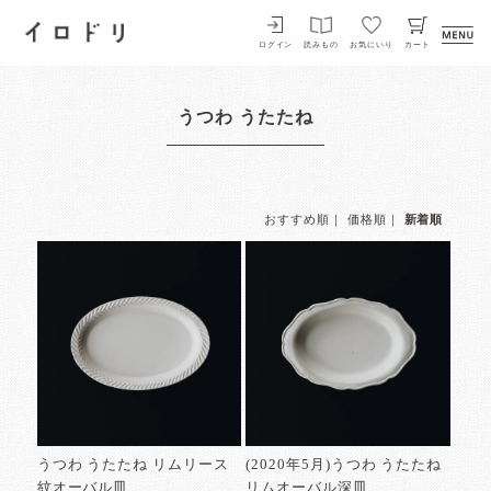
イロドリ
ログイン
読みもの
お気にいり
カート
うつわ うたたね
おすすめ順
｜
価格順
｜
新着順
うつわ うたたね リムリース
(2020年5月)うつわ うたたね
紋オーバル皿
リムオーバル深皿