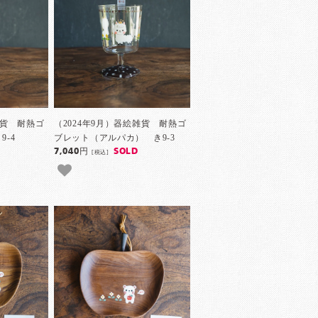
雑貨 耐熱ゴ
（2024年9月）器絵雑貨 耐熱ゴ
-4
ブレット（アルパカ） き9-3
7,040円
SOLD
[税込]