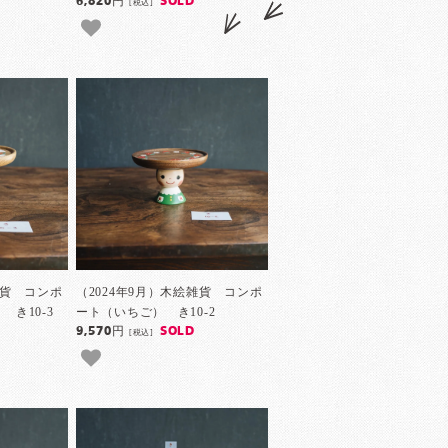
6,820円
SOLD
[税込]
雑貨 コンポ
（2024年9月）木絵雑貨 コンポ
き10-3
ート（いちご） き10-2
9,570円
SOLD
[税込]