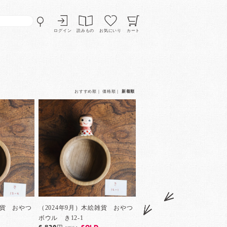
ログイン
読みもの
お気にいり
カート
おすすめ順
｜
価格順
｜
新着順
雑貨 おやつ
（2024年9月）木絵雑貨 おやつ
ボウル き12-1