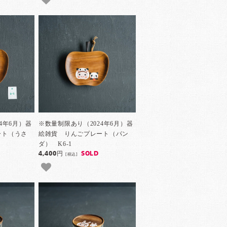
4年6月）器
※数量制限あり（2024年6月）器
ート（うさ
絵雑貨 りんごプレート（パン
ダ） K6-1
4,400円
SOLD
[税込]