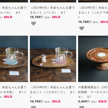
9月）木絵ちゃんを愛で
（2024年9月）木絵ちゃんを愛で
（2024年9月）木絵
ルパカ） き4
るセット（パンダ） き3
るセット（シロクマ水
2
SOLD
10,780円
SOLD
込]
[税込]
10,780円
SOL
[税込]
9月）木絵ちゃんを愛で
（2024年9月）木絵ちゃんを愛で
※数量制限あり（202
さぎ水色） き1-2
るセット（うさぎピンク） き1-
絵雑貨 ケーキスタ
1
ギ） K7
SOLD
込]
10,780円
SOLD
9,460円
SOLD
[税込]
[税込]