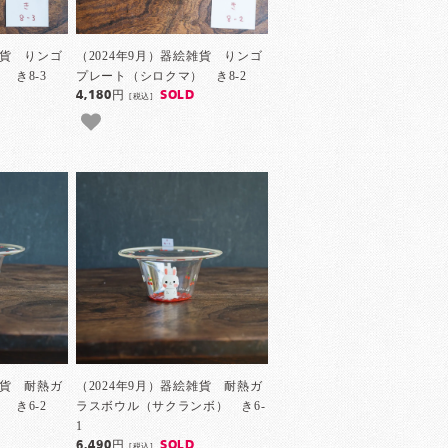
雑貨 りンゴ
（2024年9月）器絵雑貨 りンゴ
 き8-3
プレート（シロクマ） き8-2
4,180円
SOLD
[税込]
雑貨 耐熱ガ
（2024年9月）器絵雑貨 耐熱ガ
 き6-2
ラスボウル（サクランボ） き6-
1
6,490円
SOLD
[税込]