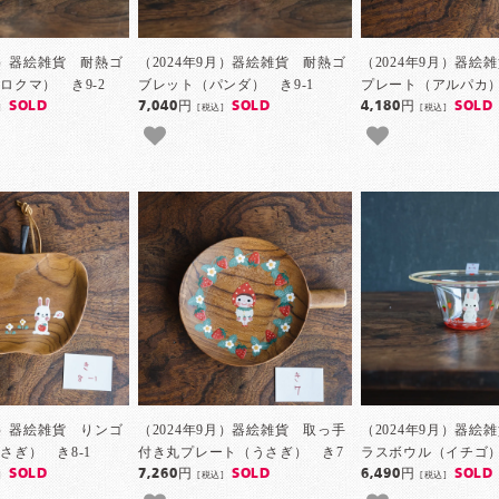
9月）器絵雑貨 耐熱ゴ
（2024年9月）器絵雑貨 耐熱ゴ
（2024年9月）器絵
ロクマ） き9-2
ブレット（パンダ） き9-1
プレート（アルパカ）
SOLD
7,040円
SOLD
4,180円
SOLD
]
[税込]
[税込]
9月）器絵雑貨 りンゴ
（2024年9月）器絵雑貨 取っ手
（2024年9月）器絵
さぎ） き8-1
付き丸プレート（うさぎ） き7
ラスボウル（イチゴ）
SOLD
7,260円
SOLD
6,490円
SOLD
]
[税込]
[税込]