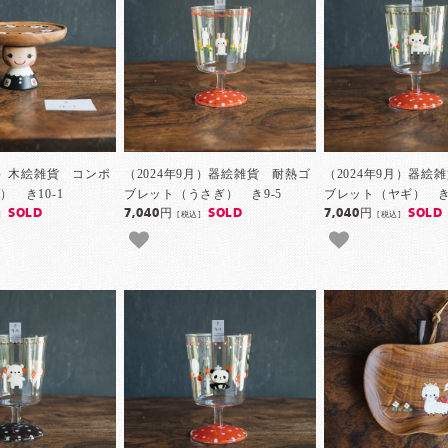
9月）木絵雑貨 コンポ
（2024年9月）器絵雑貨 耐熱ゴ
（2024年9月）器絵
 き10-1
ブレット（うさぎ） き9-5
ブレット（ヤギ） き9
SOLD
7,040円
SOLD
7,040円
SOLD
]
[税込]
[税込]