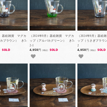
9月）器絵雑貨 マグカ
（2024年9月）器絵雑貨 マグカ
（2024年9月）器絵
カブラウン） き5-
ップ（アルパカグリーン） き5-
ップ（うさぎブラウン）
2-1
2
SOLD
4,950円
SOLD
4,950円
SOLD
]
[税込]
[税込]