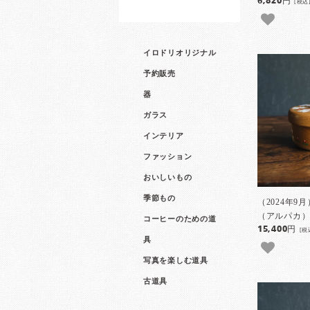
6,820円
[税込
イロドリオリジナル
予約販売
器
ガラス
インテリア
ファッション
おいしいもの
季節もの
（2024年
（アルパカ） 
コーヒーのための道
15,400円
[税
具
写真を楽しむ道具
古道具