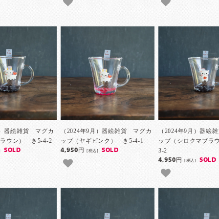
9月）器絵雑貨 マグカ
（2024年9月）器絵雑貨 マグカ
（2024年9月）器絵
ウン） き5-4-2
ップ（ヤギピンク） き5-4-1
ップ（シロクマブラウ
3-2
SOLD
4,950円
SOLD
]
[税込]
4,950円
SOLD
[税込]