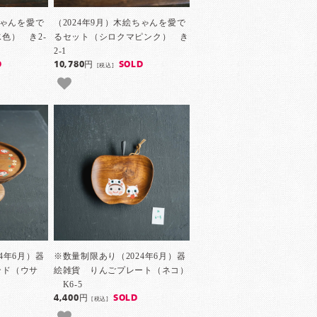
ちゃんを愛で
（2024年9月）木絵ちゃんを愛で
色） き2-
るセット（シロクマピンク） き
2-1
D
10,780円
SOLD
[税込]
4年6月）器
※数量制限あり（2024年6月）器
ンド（ウサ
絵雑貨 りんごプレート（ネコ）
K6-5
4,400円
SOLD
[税込]