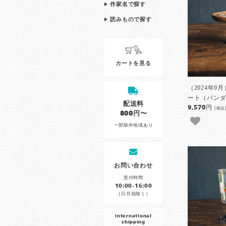
作家名で探す
読みもので探す
カートを見る
（2024年
ート（パンダ）
配送料
9,570円
[税込
800円〜
一部除外地域あり
お問い合わせ
受付時間
10:00-16:00
［日月祝除く］
international
shipping