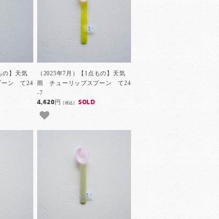
点もの】天気
（2025年7月）【1点もの】天気
ーン て24
雨 チューリップスプーン て24
-7
4,620円
SOLD
[税込]