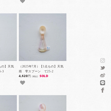
点もの】天気
（2025年7月）【1点もの】天気
-3
雨 雫スプーン て25-2
4,620円
SOLD
[税込]