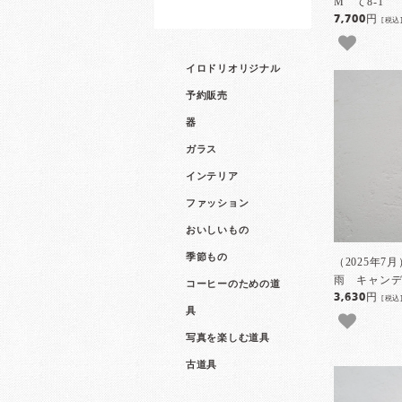
M て8-1
7,700円
[税込
イロドリオリジナル
予約販売
器
ガラス
インテリア
ファッション
おいしいもの
季節もの
（2025年7
雨 キャンデ
コーヒーのための道
3,630円
[税込
具
写真を楽しむ道具
古道具