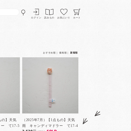
ログイン
読みもの
お気にいり
カート
おすすめ順
｜
価格順
｜
新着順
点もの】天気
（2025年7月）【1点もの】天気
 て17-5
雨 キャンディマドラー て17-4