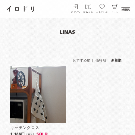
イロドリ
ログイン
読みもの
お気にいり
カート
LINAS
おすすめ順
｜
価格順
｜
新着順
キッチンクロス
SOLD
1,188円
[税込]