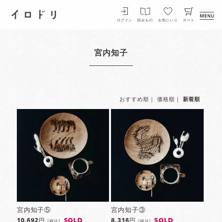
イロドリ
ログイン
読みもの
お気にいり
カート
宮内知子
おすすめ順
｜
価格順
｜
新着順
宮内知子⑤
宮内知子③
SOLD
SOLD
10,692円
8,316円
[税込]
[税込]