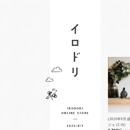
IRODORI
ONLINE STORE
(2020年9
ジェ (C10)
2026/8/7