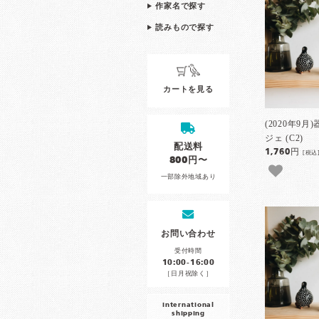
作家名で探す
読みもので探す
カートを見る
(2020年9
ジェ (C2)
配送料
1,760円
[税込
800円〜
一部除外地域あり
お問い合わせ
受付時間
10:00-16:00
［日月祝除く］
international
shipping