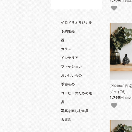
1,760円
[税込
イロドリオリジナル
予約販売
器
ガラス
インテリア
ファッション
おいしいもの
季節もの
(2020年9
ジェ (C6)
コーヒーのための道
1,760円
[税込
具
写真を楽しむ道具
古道具