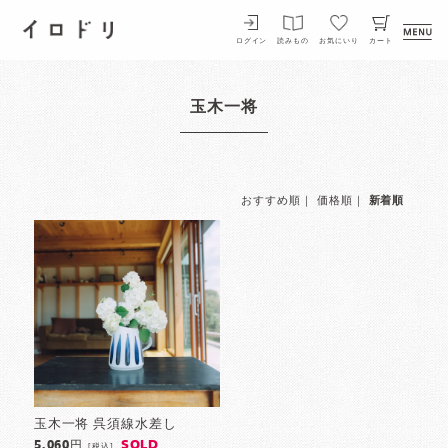
イロドリ
ログイン
読みもの
お気にいり
カート
玉木一将
おすすめ順
｜
価格順
｜
新着順
玉木一将 呉須線水差し
SOLD
5,060円
[税込]