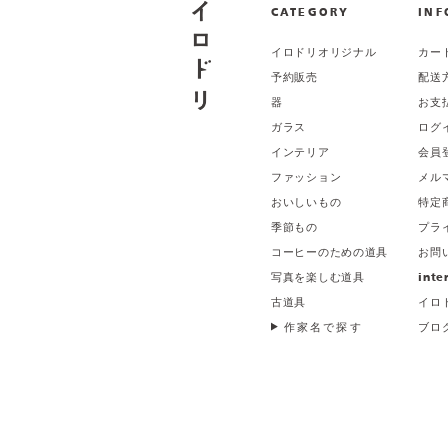
CATEGORY
INF
イロドリオリジナル
カー
予約販売
配送
器
お支
ガラス
ログ
インテリア
会員
ファッション
メル
おいしいもの
特定
季節もの
プラ
コーヒーのための道具
お問
写真を楽しむ道具
inte
古道具
イロ
作家名で探す
ブロ