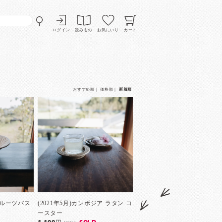
ログイン
読みもの
お気にいり
カート
おすすめ順
｜
価格順
｜
新着順
フルーツバス
(2021年5月)カンボジア ラタン コ
ースター