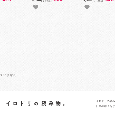
SOLD
4,180円
SOLD
3,960円
SOLD
]
[税込]
[税込]
れていません。
イロドリの読
日常の様子な