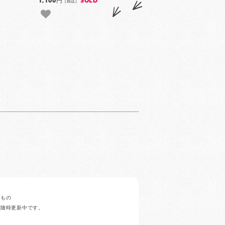
1,100円
SOLD
[税込]
みもの
ど随時更新中です。