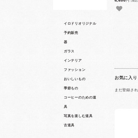
4,400円
[税込
イロドリオリジナル
予約販売
器
ガラス
インテリア
ファッション
お気に入り
おいしいもの
季節もの
まだ登録さ
コーヒーのための道
具
写真を楽しむ道具
古道具