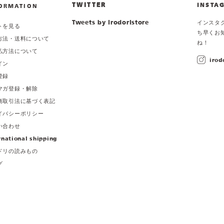
TWITTER
INSTA
ORMATION
Tweets by irodoristore
インスタ
トを見る
ち早くお
方法・送料について
ね！
払方法について
irod
イン
登録
マガ登録・解除
商取引法に基づく表記
イバシーポリシー
い合わせ
rnational shipping
ドリの読みもの
グ