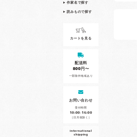
作家名で探す
読みもので探す
カートを見る
配送料
800円〜
一部除外地域あり
お問い合わせ
受付時間
10:00-16:00
［日月祝除く］
international
shipping