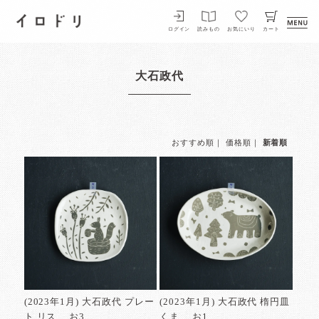
イロドリ
ログイン
読みもの
お気にいり
カート
大石政代
おすすめ順
｜
価格順
｜
新着順
(2023年1月) 大石政代 プレー
(2023年1月) 大石政代 楕円皿
ト リス お3
くま お1