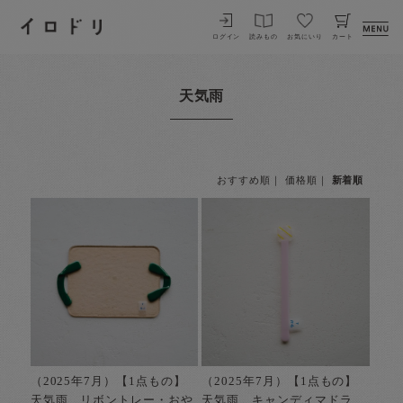
イロドリ
ログイン
読みもの
お気にいり
カート
天気雨
おすすめ順
｜
価格順
｜
新着順
（2025年7月）【1点もの】
（2025年7月）【1点もの】
天気雨 リボントレー・おや
天気雨 キャンディマドラ