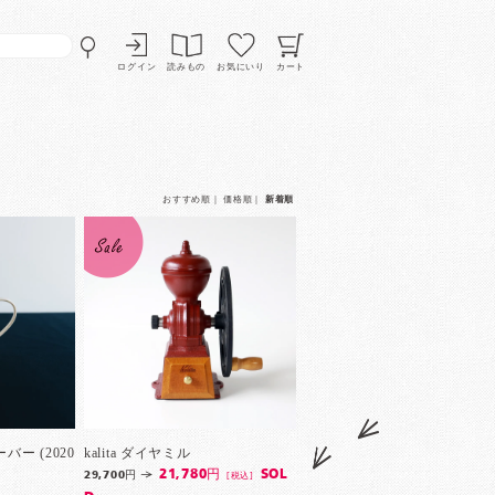
ログイン
読みもの
お気にいり
カート
おすすめ順
｜
価格順
｜
新着順
ー (2020
kalita ダイヤミル
21,780円
SOL
29,700円
[税込]