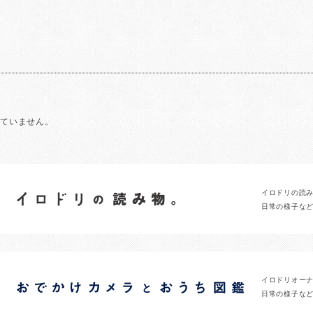
れていません。
イロドリの読
日常の様子な
イロドリオー
日常の様子な