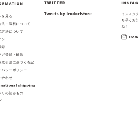
TWITTER
INSTA
ORMATION
Tweets by irodoristore
インスタ
トを見る
ち早くお
方法・送料について
ね！
払方法について
irod
イン
登録
マガ登録・解除
商取引法に基づく表記
イバシーポリシー
い合わせ
rnational shipping
ドリの読みもの
グ