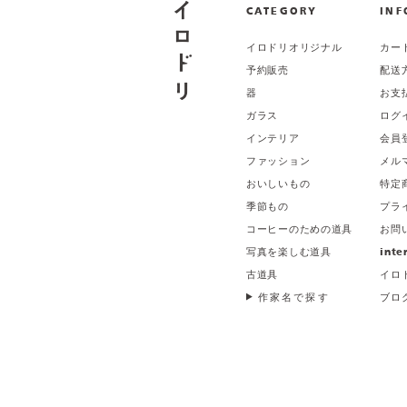
CATEGORY
INF
イロドリオリジナル
カー
予約販売
配送
器
お支
ガラス
ログ
インテリア
会員
ファッション
メル
おいしいもの
特定
季節もの
プラ
コーヒーのための道具
お問
写真を楽しむ道具
inte
古道具
イロ
作家名で探す
ブロ