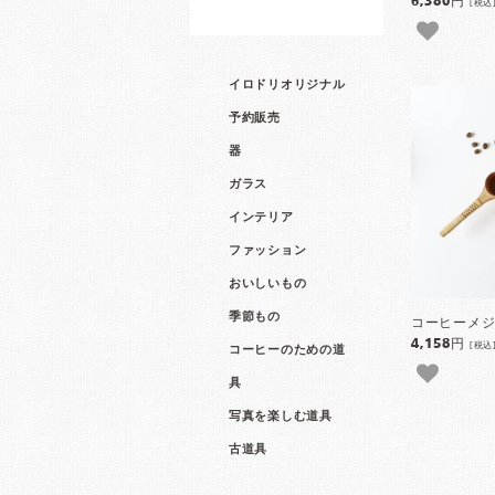
6,380円
[税込
イロドリオリジナル
予約販売
器
ガラス
インテリア
ファッション
おいしいもの
季節もの
コーヒーメ
4,158円
[税込
コーヒーのための道
具
写真を楽しむ道具
古道具