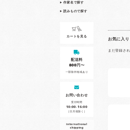
作家名で探す
読みもので探す
カートを見る
お気に入り
まだ登録さ
配送料
800円〜
一部除外地域あり
お問い合わせ
受付時間
10:00-16:00
［日月祝除く］
international
shipping