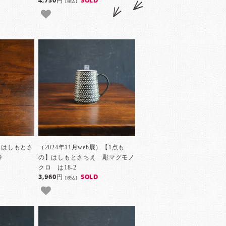
4,730円
SOLD
[税込]
展）はしもとさ
（2024年11月web展）【1点も
9
の】はしもとさちえ 彫マグモノ
クロ は18-2
3,960円
SOLD
[税込]