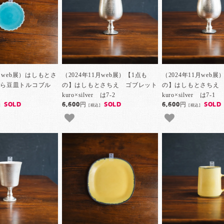
1月web展）はしもとさ
（2024年11月web展）【1点も
（2024年11月web展
ひら豆皿トルコブル
の】はしもとさちえ ゴブレット
の】はしもとさちえ
kuro×silver は7-2
kuro×silver は7-1
SOLD
6,600円
SOLD
6,600円
SOLD
]
[税込]
[税込]