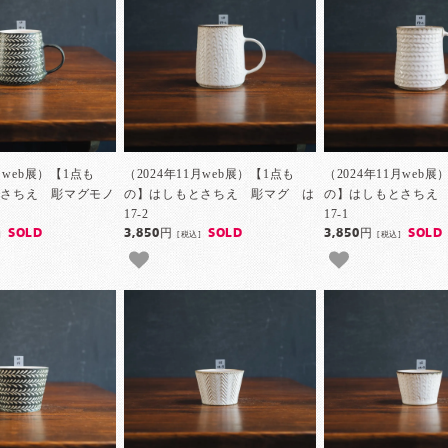
月web展）【1点も
（2024年11月web展）【1点も
（2024年11月web展
とさちえ 彫マグモノ
の】はしもとさちえ 彫マグ は
の】はしもとさちえ
17-2
17-1
SOLD
3,850円
SOLD
3,850円
SOLD
]
[税込]
[税込]