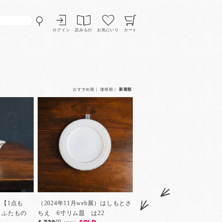
ログイン
読みもの
お気にいり
カート
おすすめ順
｜
価格順
｜
新着順
）【1点も
（2024年11月web展）はしもとさ
 ふたもの
ちえ 6寸リム皿 は22