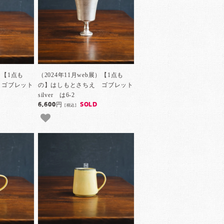
）【1点も
（2024年11月web展）【1点も
 ゴブレット
の】はしもとさちえ ゴブレット
silver は6-2
6,600円
SOLD
[税込]