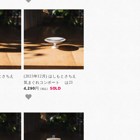
しもとさちえ
(2023年12月) はしもとさちえ
気まぐれコンポート は23
4,290円
SOLD
[税込]