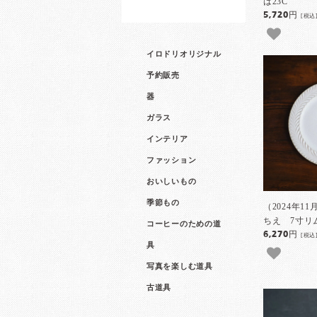
は23C
5,720円
[税込
イロドリオリジナル
予約販売
器
ガラス
インテリア
ファッション
おいしいもの
季節もの
（2024年1
ちえ 7寸リ
コーヒーのための道
6,270円
[税込
具
写真を楽しむ道具
古道具