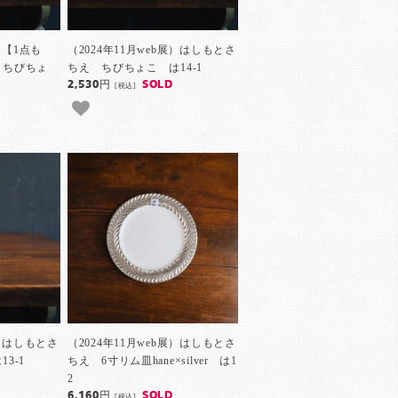
）【1点も
（2024年11月web展）はしもとさ
 ちびちょ
ちえ ちびちょこ は14-1
2,530円
SOLD
[税込]
展）はしもとさ
（2024年11月web展）はしもとさ
3-1
ちえ 6寸リム皿hane×silver は1
2
6,160円
SOLD
[税込]