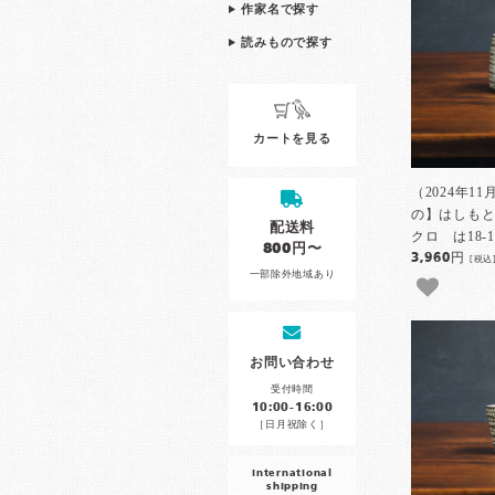
作家名で探す
読みもので探す
カートを見る
（2024年11
の】はしも
配送料
クロ は18-1
800円〜
3,960円
[税込
一部除外地域あり
お問い合わせ
受付時間
10:00-16:00
［日月祝除く］
international
shipping