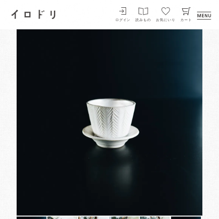
イロドリ
ログイン
読みもの
お気にいり
カート