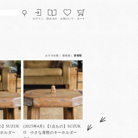
ログイン
読みもの
お気にいり
カート
おすすめ順
｜
価格順
｜
新着順
もの】SUZUK
(2025年4月) 【1点もの】SUZUK
ーホルダー
O 小さな座熊のキーホルダー