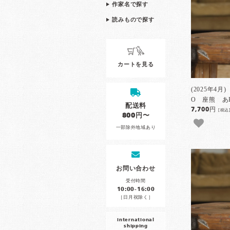
作家名で探す
読みもので探す
カートを見る
(2025年4月
O 座熊 あ
配送料
7,700円
[税込
800円〜
一部除外地域あり
お問い合わせ
受付時間
10:00-16:00
［日月祝除く］
international
shipping