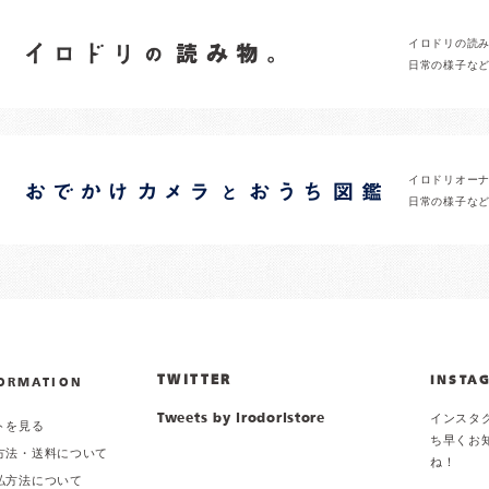
イロドリの読
日常の様子な
イロドリオー
日常の様子な
TWITTER
INSTA
ORMATION
Tweets by irodoristore
インスタ
トを見る
ち早くお
方法・送料について
ね！
払方法について