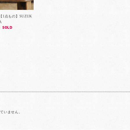
) 【1点もの】SUZUK
A
SOLD
]
れていません。