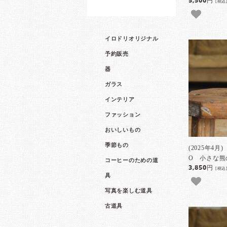
5,500円
[税込
イロドリオリジナル
予約販売
器
ガラス
インテリア
ファッション
おいしいもの
季節もの
(2025年4月
O 小さな熊
コーヒーのための道
3,850円
[税込
具
写真を楽しむ道具
古道具