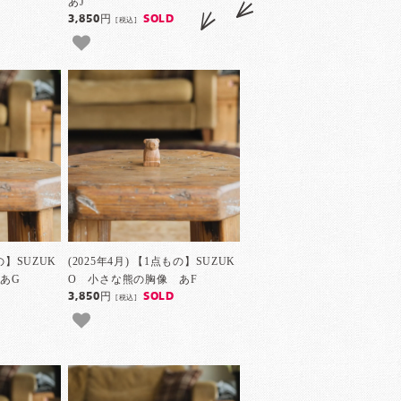
あJ
3,850円
SOLD
[税込]
もの】SUZUK
(2025年4月) 【1点もの】SUZUK
あG
O 小さな熊の胸像 あF
3,850円
SOLD
[税込]