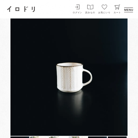
イロドリ
ログイン
読みもの
お気にいり
カート