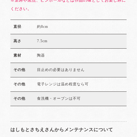
※歪みや黒点、ピンホールなどは作品の味としてお楽しみに
ください。
約8cm
直径
7.5cm
高さ
陶器
素材
目止めの必要はありません
その他
電子レンジは温め程度なら可
その他
食洗機・オーブンは不可
その他
はしもとさちえさんからメンテナンスについて