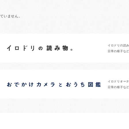
れていません。
イロドリの読
日常の様子な
イロドリオー
日常の様子な