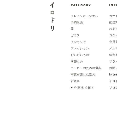
CATEGORY
INF
イロドリオリジナル
カー
予約販売
配送
器
お支
ガラス
ログ
インテリア
会員
ファッション
メル
おいしいもの
特定
季節もの
プラ
コーヒーのための道具
お問
写真を楽しむ道具
inte
古道具
イロ
作家名で探す
ブロ