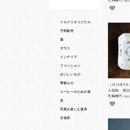
7,700円
[税込
イロドリオリジナル
予約販売
器
ガラス
インテリア
ファッション
おいしいもの
季節もの
（2024年9
カ製陶 隅切
コーヒーのための道
7,920円
[税込
具
写真を楽しむ道具
古道具