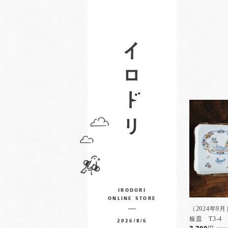
IRODORI
ONLINE STORE
（2024年9
板皿 T3-4
2026/8/6