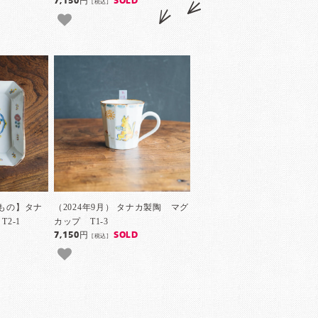
7,150円
SOLD
[税込]
点もの】タナ
（2024年9月） タナカ製陶 マグ
2-1
カップ T1-3
7,150円
SOLD
[税込]