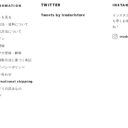
TWITTER
INSTA
ORMATION
Tweets by irodoristore
インスタ
トを見る
ち早くお
方法・送料について
ね！
払方法について
irod
イン
登録
マガ登録・解除
商取引法に基づく表記
イバシーポリシー
い合わせ
rnational shipping
ドリの読みもの
グ