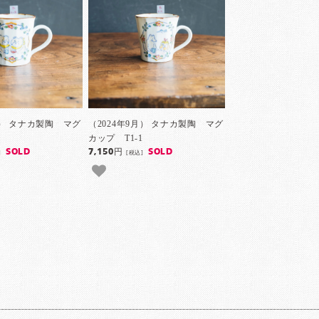
月） タナカ製陶 マグ
（2024年9月） タナカ製陶 マグ
2
カップ T1-1
SOLD
7,150円
SOLD
]
[税込]