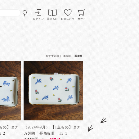
ログイン
読みもの
お気にいり
カート
おすすめ順
｜
価格順
｜
新着順
点もの】タナ
（2024年9月） 【1点もの】タナ
-2
カ製陶 長角板皿 T3-1