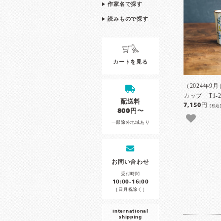
作家名で探す
読みもので探す
カートを見る
（2024年9
カップ T1-
配送料
7,150円
[税込
800円〜
一部除外地域あり
お問い合わせ
受付時間
10:00-16:00
［日月祝除く］
international
shipping