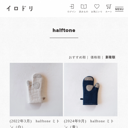
イロドリ
ログイン
読みもの
お気にいり
カート
halftone
おすすめ順
｜
価格順
｜
新着順
(2022年3月) halftone ミト
(2024年9月) halftone ミト
ン（白）
ン（青）