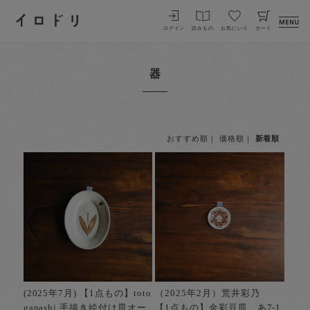
イロドリ
ログイン
読みもの
お気にいり
カート
器
おすすめ順
｜
価格順
｜
新着順
(2025年7月) 【1点もの】toto
（2025年2月）荒井彩乃
ganashi 手描き絵付け皿オー
【1点もの】金彩豆皿 あ7-1