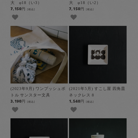
大 φ18（い3）
大 φ18（い2）
7,150円
7,150円
[税込]
[税込]
(2023年9月) ワンプッシュボ
(2021年5月) すこし屋 四角皿
トル サンスター文具
ネックレス 8
3,190円
1,540円
[税込]
[税込]