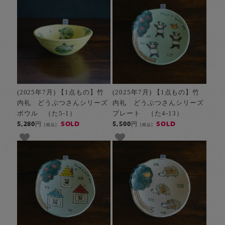
(2025年7月) 【1点もの】竹
(2025年7月) 【1点もの】竹
内礼 どうぶつさんシリーズ
内礼 どうぶつさんシリーズ
ボウル （た5-1）
プレート （た4-13）
SOLD
SOLD
5,280円
5,500円
[税込]
[税込]