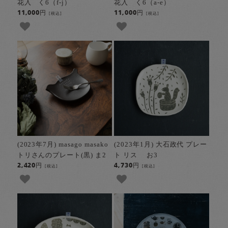
花入 く6（f-j）
花入 く6（a-e）
11,000円
11,000円
[税込]
[税込]
(2023年7月) masago masako
(2023年1月) 大石政代 プレー
トリさんのプレート(黒) ま2
ト リス お3
2,420円
4,730円
[税込]
[税込]