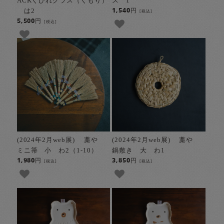
ACKくびれグラス（くもり）
ス 1
は2
1,540円
[税込]
5,500円
[税込]
(2024年2月web展) 藁や
(2024年2月web展) 藁や
ミニ箒 小 わ2（1-10）
鍋敷き 大 わ1
1,980円
3,850円
[税込]
[税込]