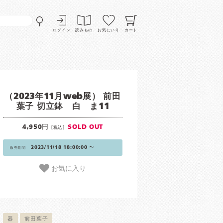
ログイン
読みもの
お気にいり
カート
（2023年11月web展） 前田
葉子 切立鉢 白 ま11
4,950円
SOLD OUT
[税込]
2023/11/18 18:00:00 〜
販売期間
お気に入り
器
前田葉子