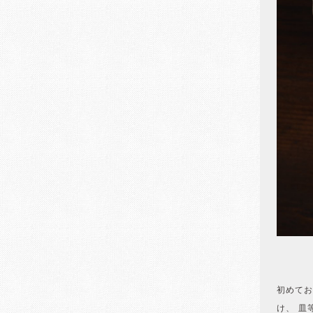
初めてお
け、 皿