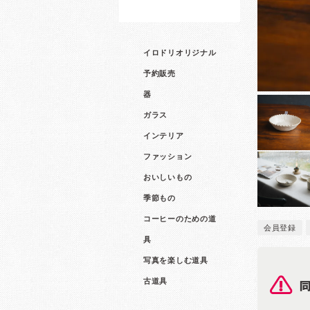
イロドリオリジナル
予約販売
器
ガラス
インテリア
ファッション
おいしいもの
季節もの
コーヒーのための道
会員登録
具
写真を楽しむ道具
古道具