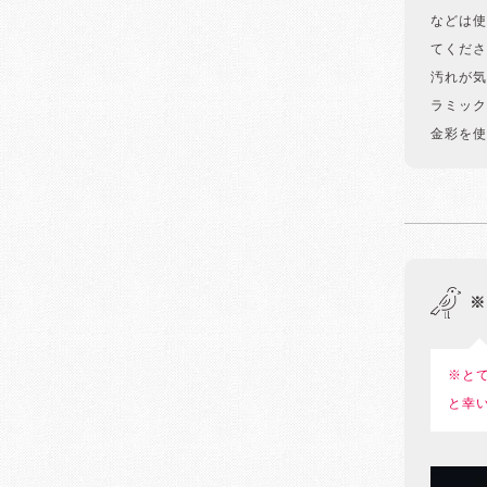
などは使
てくださ
汚れが気
ラミック
金彩を使
※
※と
と幸