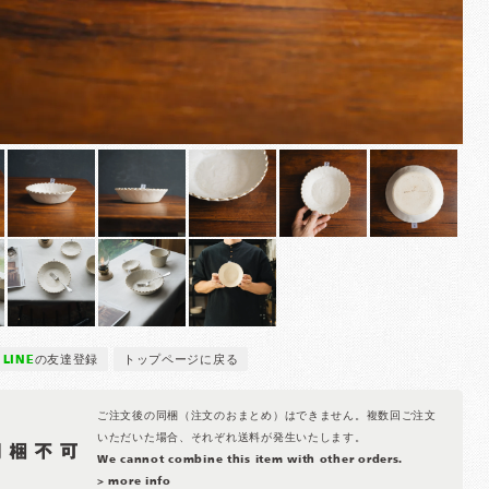
LINE
の友達登録
トップページに戻る
ご注文後の同梱（注文のおまとめ）はできません。複数回ご注文
いただいた場合、それぞれ送料が発生いたします。
We cannot combine this item with other orders.
> more info