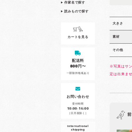
作家名で探す
読みもので探す
大きさ
素材
カートを見る
その他
配送料
800円〜
※写真はサ
一部除外地域あり
定は出来ま
お問い合わせ
受付時間
10:00-16:00
［日月祝除く］
前
international
shipping