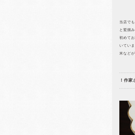
当店でも
と鷲掴み
初めてお
いていま
米などが
！作家