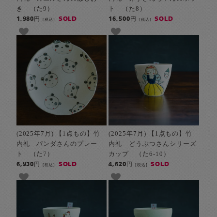
き （た9）
ト （た8）
SOLD
SOLD
1,980円
16,500円
[税込]
[税込]
(2025年7月) 【1点もの】竹
(2025年7月) 【1点もの】竹
内礼 パンダさんのプレー
内礼 どうぶつさんシリーズ
ト （た7）
カップ （た6-10）
SOLD
SOLD
6,930円
4,620円
[税込]
[税込]