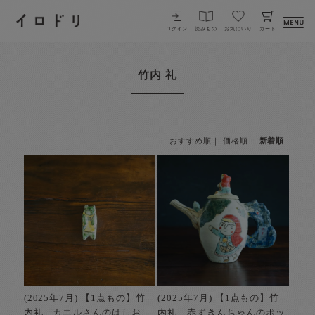
イロドリ
ログイン
読みもの
お気にいり
カート
竹内 礼
おすすめ順
｜
価格順
｜
新着順
(2025年7月) 【1点もの】竹
(2025年7月) 【1点もの】竹
内礼 カエルさんのはしお
内礼 赤ずきんちゃんのポッ