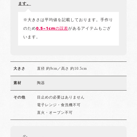
ます。
※大きさは平均値を記載しております。手作り
のため
0.5~1cmの誤差
があるアイテムもござ
います。
直径 約9cm／高さ 約10.5cm
大きさ
陶器
素材
目止めの必要はありません
その他
電子レンジ・食洗機不可
直火・オーブン不可