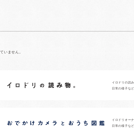
れていません。
イロドリの読
日常の様子な
イロドリオー
日常の様子な