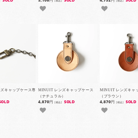
SOLD
5,108円
SOLD
4,752円
SOLD
]
[税込]
[税込]
レンズキャップケース専
MINUIT レンズキャップケース
MINUIT レンズキ
（ナチュラル）
（ブラウン）
SOLD
4,870円
SOLD
4,870円
SOLD
[税込]
[税込]