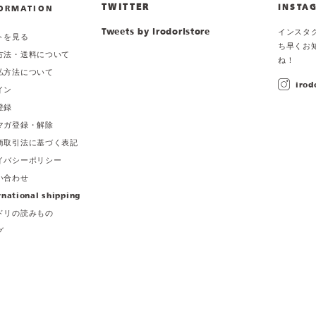
TWITTER
INSTA
ORMATION
Tweets by irodoristore
インスタ
トを見る
ち早くお
方法・送料について
ね！
払方法について
irod
イン
登録
マガ登録・解除
商取引法に基づく表記
イバシーポリシー
い合わせ
rnational shipping
ドリの読みもの
グ