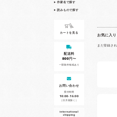
作家名で探す
読みもので探す
カートを見る
お気に入り
まだ登録さ
配送料
800円〜
一部除外地域あり
お問い合わせ
受付時間
10:00-16:00
［日月祝除く］
international
shipping