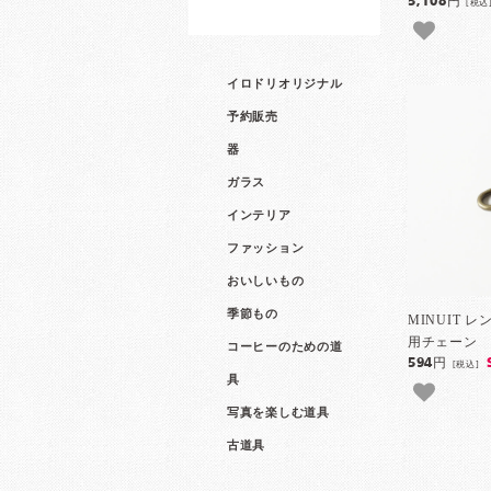
5,108円
[税込
イロドリオリジナル
予約販売
器
ガラス
インテリア
ファッション
おいしいもの
季節もの
MINUIT 
用チェーン
コーヒーのための道
594円
[税込]
具
写真を楽しむ道具
古道具