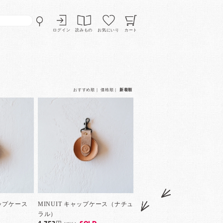
ログイン
読みもの
お気にいり
カート
おすすめ順
｜
価格順
｜
新着順
ャップケース
MINUIT キャップケース（ナチュ
ラル）