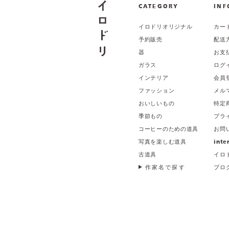
CATEGORY
INF
イロドリオリジナル
カー
予約販売
配送
器
お支
ガラス
ログ
インテリア
会員
ファッション
メル
おいしいもの
特定
季節もの
プラ
コーヒーのための道具
お問
写真を楽しむ道具
inte
古道具
イロ
作家名で探す
ブロ