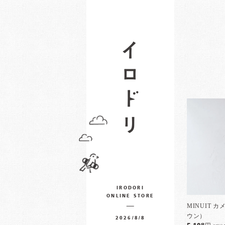
IRODORI
ONLINE STORE
MINUIT 
ウン）
2026/8/8