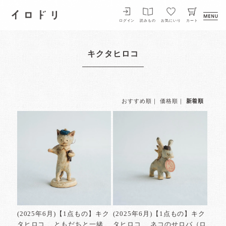
イロドリ
ログイン
読みもの
お気にいり
カート
キクタヒロコ
おすすめ順
｜
価格順
｜
新着順
(2025年6月)【1点もの】キク
(2025年6月)【1点もの】キク
タヒロコ ともだちと一緒
タヒロコ ネコのせロバ（ロ