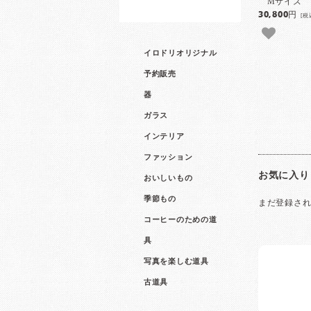
Mサイズ
30,800円
[税
イロドリオリジナル
予約販売
器
ガラス
インテリア
ファッション
お気に入り
おいしいもの
季節もの
まだ登録さ
コーヒーのための道
具
写真を楽しむ道具
古道具