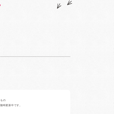
D
みもの
ど随時更新中です。