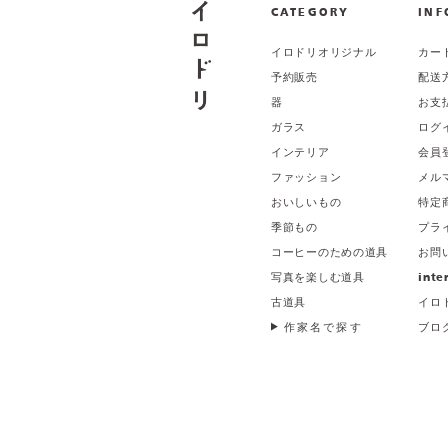
CATEGORY
INF
イロドリオリジナル
カー
予約販売
配送
器
お支
ガラス
ログ
インテリア
会員
ファッション
メル
おいしいもの
特定
季節もの
プラ
コーヒーのための道具
お問
写真を楽しむ道具
inte
古道具
イロ
作家名で探す
ブロ