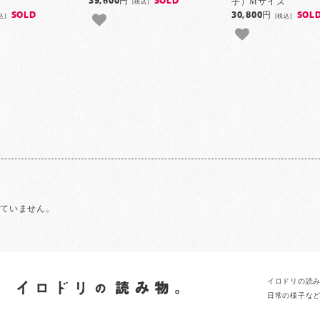
手）Mサイズ
39,600円
SOLD
[税込]
SOLD
30,800円
SOL
込]
[税込]
れていません。
イロドリの読
日常の様子な