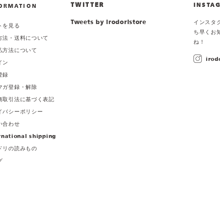
TWITTER
INSTA
ORMATION
Tweets by irodoristore
インスタ
トを見る
ち早くお
方法・送料について
ね！
払方法について
irod
イン
登録
マガ登録・解除
商取引法に基づく表記
イバシーポリシー
い合わせ
rnational shipping
ドリの読みもの
グ