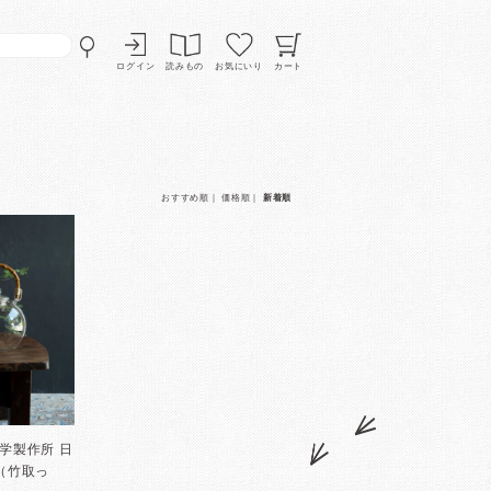
ログイン
読みもの
お気にいり
カート
おすすめ順
｜
価格順
｜
新着順
化学製作所 日
（竹取っ