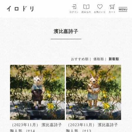
イロドリ
ログイン
読みもの
お気にいり
カート
濱比嘉詩子
おすすめ順
｜
価格順
｜
新着順
（2023年11月） 濱比嘉詩子
（2023年11月） 濱比嘉詩子
陶人形 は14
陶人形 は13