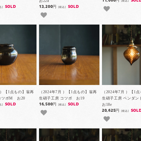
お22a
11,000円
SOL
[税込]
SOLD
13,200円
SOLD
込]
[税込]
月 ）【1点もの】翁再
（2024年7月 ）【1点もの】翁再
（2024年7月 ）【1
コツボM お20
生硝子工房 コツボ お19
生硝子工房 ペンダ
お18e
SOLD
16,500円
SOLD
込]
[税込]
20,625円
SOL
[税込]