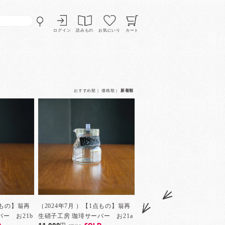
ログイン
読みもの
お気にいり
カート
おすすめ順
｜
価格順
｜
新着順
点もの】翁再
（2024年7月 ）【1点もの】翁再
ー お21b
生硝子工房 珈琲サーバー お21a