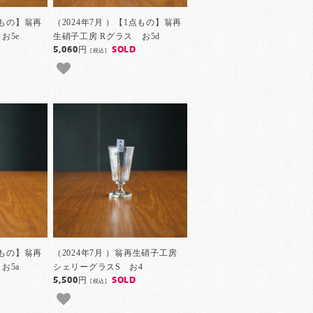
点もの】翁再
（2024年7月 ）【1点もの】翁再
お5e
生硝子工房 Rグラス お5d
5,060円
SOLD
[税込]
点もの】翁再
（2024年7月 ）翁再生硝子工房
お5a
シェリーグラスS お4
5,500円
SOLD
[税込]