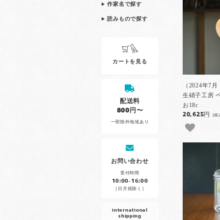
作家名で探す
読みもので探す
カートを見る
（2024年7
生硝子工房
配送料
お18c
800円〜
20,625円
[税
一部除外地域あり
お問い合わせ
受付時間
10:00-16:00
［日月祝除く］
international
shipping