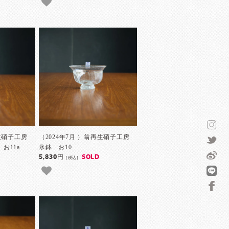
再生硝子工房
（2024年7月 ）翁再生硝子工房
お11a
氷鉢 お10
5,830円
SOLD
[税込]