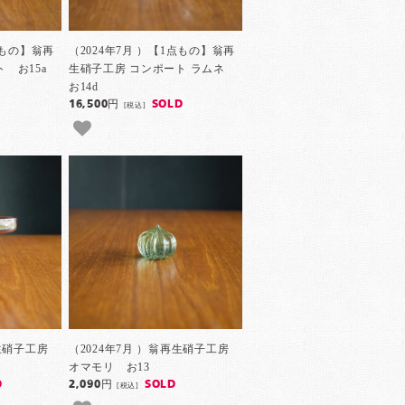
点もの】翁再
（2024年7月 ）【1点もの】翁再
 お15a
生硝子工房 コンポート ラムネ
お14d
16,500円
SOLD
[税込]
再生硝子工房
（2024年7月 ）翁再生硝子工房
a
オマモリ お13
D
2,090円
SOLD
[税込]