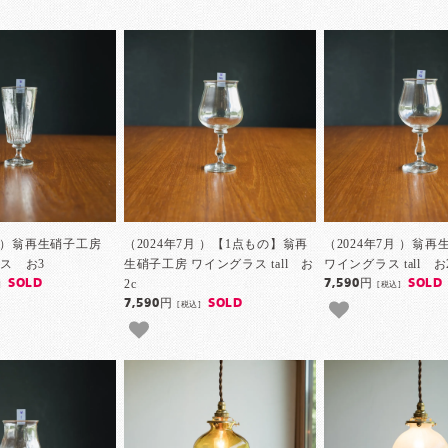
月 ）翁再生硝子工房
（2024年7月 ）【1点もの】翁再
（2024年7月 ）翁
ス お3
生硝子工房 ワイングラス tall お
ワイングラス tall お
2c
SOLD
7,590円
SOLD
]
[税込]
7,590円
SOLD
[税込]