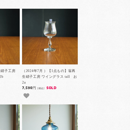
再生硝子工房
（2024年7月 ）【1点もの】翁再
2b
生硝子工房 ワイングラス tall お
2a
7,590円
SOLD
[税込]