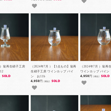
月 ）翁再生硝子工房
（2024年7月 ）【1点もの】翁再
（2024年7月 ）翁
12
生硝子工房 ワインカップ パイ
ワインカップ パイン 
ン お11b
SOLD
4,950円
SOLD
]
[税込]
4,950円
SOLD
[税込]