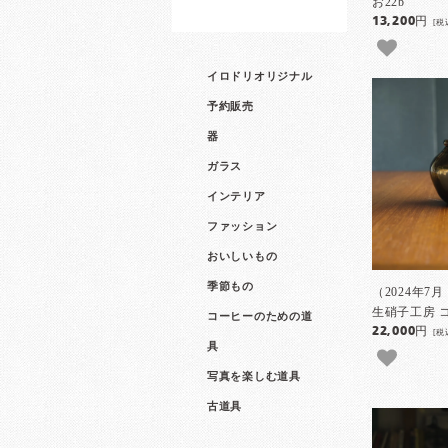
お22b
13,200円
[税
イロドリオリジナル
予約販売
器
ガラス
インテリア
ファッション
おいしいもの
季節もの
（2024年7
生硝子工房 
コーヒーのための道
22,000円
[税
具
写真を楽しむ道具
古道具