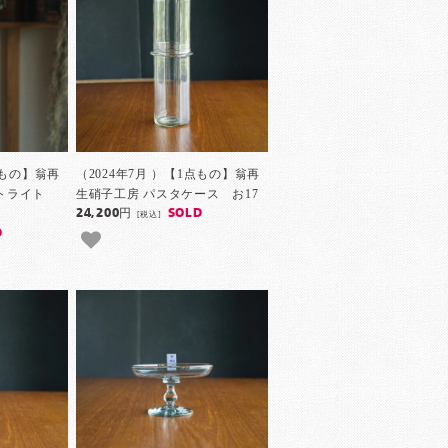
点もの】翁再
（2024年7月 ）【1点もの】翁再
ントライト
生硝子工房 パスタケース お17
24,200円
SOLD
[税込]
D