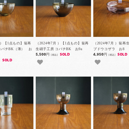
月 ）【1点もの】翁再
（2024年7月 ）【1点もの】翁再
（2024年7月 ）翁
コバチBK（薄） お
生硝子工房 コバチBK お9a
ブドウコザラ お8
5,500円
SOLD
4,950円
SOLD
[税込]
[税込]
SOLD
]