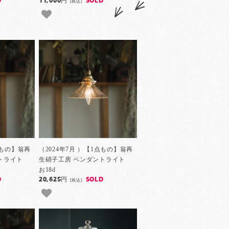
D
11,000円
SOLD
[税込]
点もの】翁再
（2024年7月 ）【1点もの】翁再
ントライト
生硝子工房 ペンダントライト
お18d
D
20,625円
SOLD
[税込]