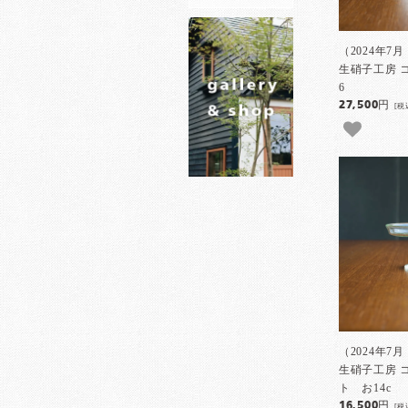
（2024年7
生硝子工房 
6
27,500円
[税
（2024年7
生硝子工房 
ト お14c
16,500円
[税