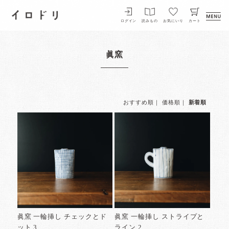
イロドリ
ログイン
読みもの
お気にいり
カート
眞窯
おすすめ順
｜
価格順
｜
新着順
眞窯 一輪挿し チェックとド
眞窯 一輪挿し ストライプと
ット 3
ライン 2