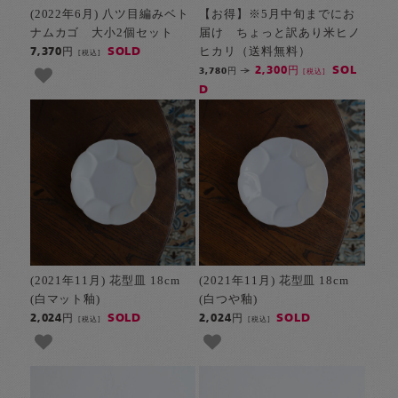
(2022年6月) 八ツ目編みベト
【お得】※5月中旬までにお
ナムカゴ 大小2個セット
届け ちょっと訳あり米ヒノ
ヒカリ（送料無料）
SOLD
7,370円
[税込]
SOL
2,300円
3,780円
[税込]
D
(2021年11月) 花型皿 18cm
(2021年11月) 花型皿 18cm
(白マット釉)
(白つや釉)
SOLD
SOLD
2,024円
2,024円
[税込]
[税込]