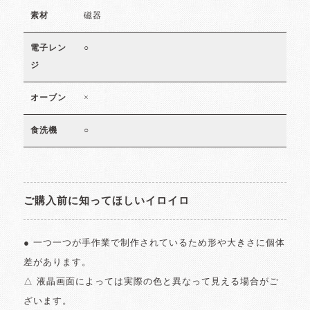
磁器
素材
○
電子レン
ジ
×
オーブン
○
食洗機
ご購入前に知ってほしいイロイロ
● 一つ一つが手作業で制作されているため形や大きさに個体
差があります。
△ 液晶画面によっては実際の色と異なって見える場合がご
ざいます。