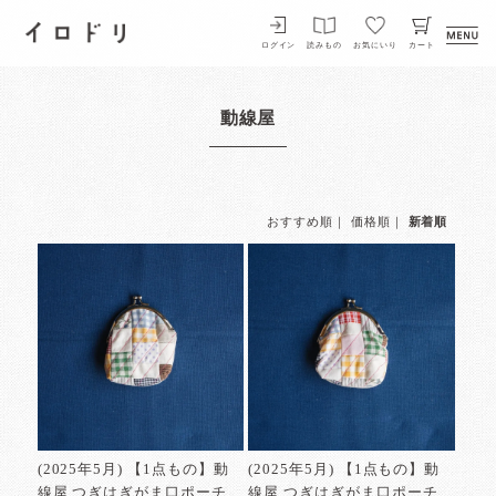
イロドリ
ログイン
読みもの
お気にいり
カート
動線屋
おすすめ順
｜
価格順
｜
新着順
(2025年5月) 【1点もの】動
(2025年5月) 【1点もの】動
線屋 つぎはぎがま口ポーチ
線屋 つぎはぎがま口ポーチ