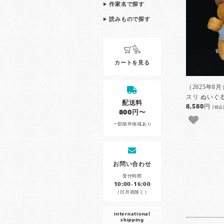
作家名で探す
読みもので探す
カートを見る
（2025年8
スリ ぬいぐ
配送料
8,580円
[税込
800円〜
一部除外地域あり
お問い合わせ
受付時間
10:00-16:00
［日月祝除く］
international
shipping