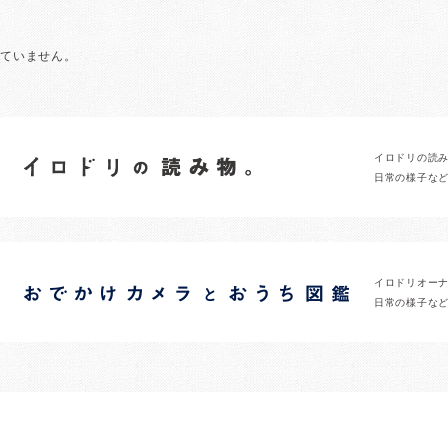
れていません。
イロドリの読
日常の様子な
イロドリオー
日常の様子な