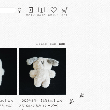
ログイン
読みもの
お気にいり
カート
おすすめ順
｜
価格順
｜
新着順
点もの】ムッ
（2025年8月）【1点もの】ムッ
メちゃん）
スリ ぬいぐるみ（シーズー）