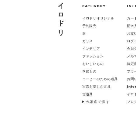
CATEGORY
INF
イロドリオリジナル
カー
予約販売
配送
器
お支
ガラス
ログ
インテリア
会員
ファッション
メル
おいしいもの
特定
季節もの
プラ
コーヒーのための道具
お問
写真を楽しむ道具
inte
古道具
イロ
作家名で探す
ブロ