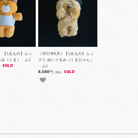
月）【1点もの】ムッ
（2025年8月）【1点もの】ムッ
るみ（くま） ム2
スリ ぬいぐるみ（くまひゃん）
ム1
SOLD
]
8,580円
SOLD
[税込]