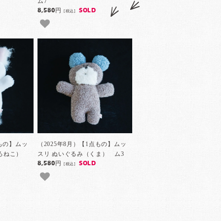
ム7
8,580円
SOLD
[税込]
点もの】ムッ
（2025年8月）【1点もの】ムッ
しろねこ）
スリ ぬいぐるみ（くま） ム3
8,580円
SOLD
[税込]