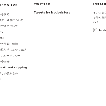
TWITTER
INSTA
ORMATION
Tweets by irodoristore
インスタ
トを見る
ち早くお
方法・送料について
ね！
払方法について
irod
イン
登録
マガ登録・解除
商取引法に基づく表記
イバシーポリシー
い合わせ
rnational shipping
ドリの読みもの
グ