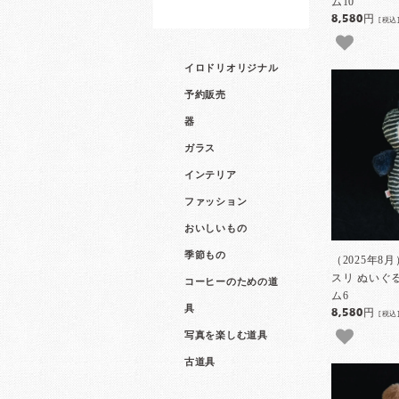
ム10
8,580円
[税込
イロドリオリジナル
予約販売
器
ガラス
インテリア
ファッション
おいしいもの
季節もの
（2025年8
スリ ぬい
コーヒーのための道
ム6
具
8,580円
[税込
写真を楽しむ道具
古道具