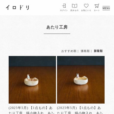
イロドリ
ログイン
読みもの
お気にいり
カート
あたり工房
おすすめ順
｜
価格順
｜
新着順
(2025年5月) 【1点もの】あ
(2025年5月) 【1点もの】あ
たり工房 猫小物入れ あ2-
たり工房 猫小物入れ あ2-