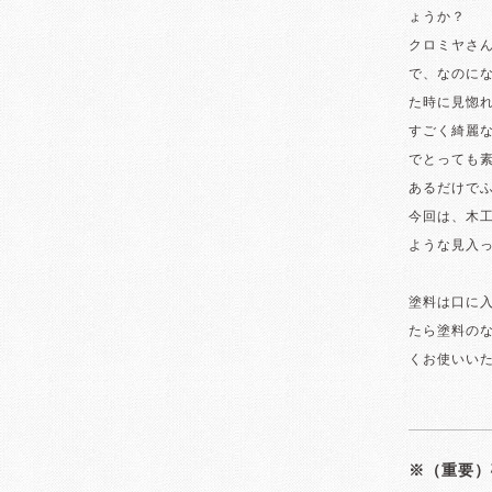
ょうか？
クロミヤさ
で、なのに
た時に見惚
すごく綺麗
でとっても
あるだけでふ
今回は、木
ような見入
塗料は口に
たら塗料の
くお使いい
※（重要）