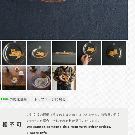
LINE
の友達登録
トップページに戻る
ご注文後の同梱（注文のおまとめ）はできません。複数回ご注文
いただいた場合、それぞれ送料が発生いたします。
We cannot combine this item with other orders.
> more info