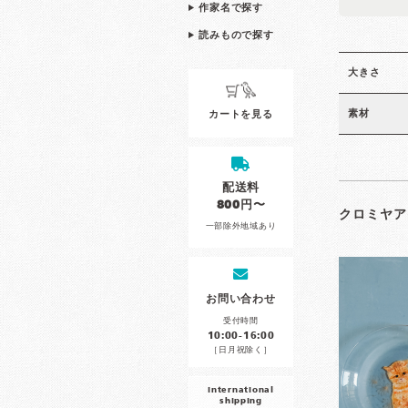
作家名で探す
読みもので探す
大きさ
素材
カートを見る
配送料
800円〜
クロミヤア
一部除外地域あり
お問い合わせ
受付時間
10:00-16:00
［日月祝除く］
international
shipping