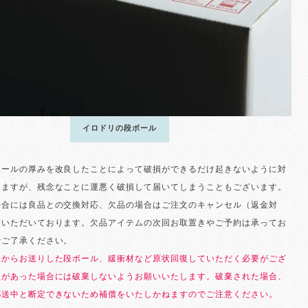
イロドリの段ボール
ボールの厚みを改良したことによって破損ができるだけ起きないように対
りますが、残念なことに運悪く破損して届いてしまうこともございます。
場合には良品との交換対応、欠品の場合はご注文のキャンセル（返金対
ていただいております。欠品アイテムの次回お取置きやご予約は承ってお
でご了承ください。
社からお送りした段ボール、緩衝材など原状回復していただく必要がござ
損があった場合には破棄しないようお願いいたします。破棄された場合、
郵送中と断定できないため補償をいたしかねますのでご注意ください。