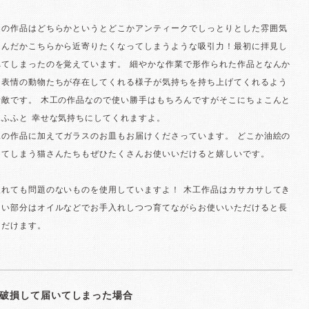
んの作品はどちらかというとどこかアンティークでしっとりとした雰囲気
なんだかこちらから近寄りたくなってしまうような吸引力！最初に拝見し
れてしまったのを覚えています。 細やかな作業で形作られた作品となんか
な表情の動物たちが存在してくれる様子が気持ちを持ち上げてくれるよう
素敵です。 木工の作品なので使い勝手はもちろんですがそこにちょこんと
ふふと 幸せな気持ちにしてくれますよ。
工の作品に加えてガラスのお皿もお届けくださっています。 どこか油絵の
ってしまう猫さんたちもぜひたくさんお使いいだけると嬉しいです。
入れても問題のないものを使用していますよ！ 木工作品はカサカサしてき
ない部分はオイルなどでお手入れしつつ育てながらお使いいただけると長
ただけます。
破損して届いてしまった場合