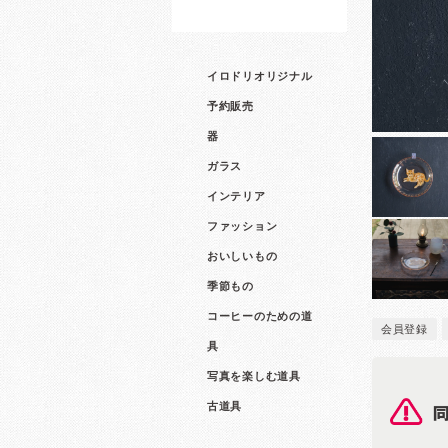
イロドリオリジナル
予約販売
器
ガラス
インテリア
ファッション
おいしいもの
季節もの
コーヒーのための道
会員登録
具
写真を楽しむ道具
古道具