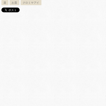
器
お皿
クロミヤアイ