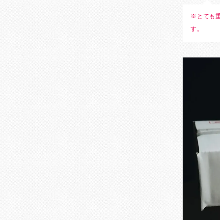
※とても
す。