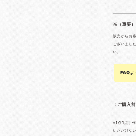
※（重要）
販売からお
ございまし
い。
FAQ
！ご購入前
○1点1点手
いただけな