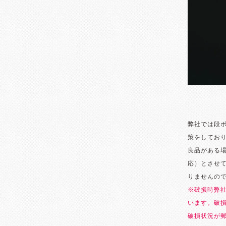
弊社では段
策をしてお
良品がある
応）とさせ
りませんの
※破損時弊
います。破
破損状況が