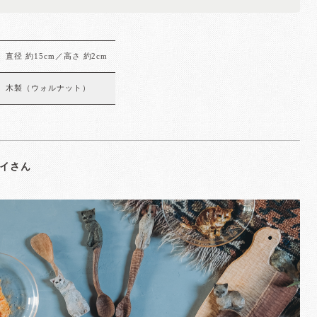
直径 約15cm／高さ 約2cm
木製（ウォルナット）
イさん