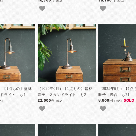
18,700円
18,700円
込]
[税込]
[税込]
月）【1点もの】盛林
（2025年6月）【1点もの】盛林
（2025年6月）【1
ドライト も4
咲子 スタンドライト も2
咲子 燭台 も21
22,000円
8,800円
SOLD
込]
[税込]
[税込]