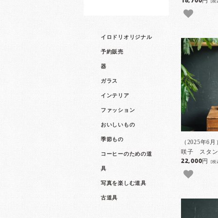
18,700円
[税
イロドリオリジナル
予約販売
器
ガラス
インテリア
ファッション
おいしいもの
季節もの
（2025年6
咲子 スタン
コーヒーのための道
22,000円
[税
具
写真を楽しむ道具
古道具