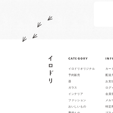
CATEGORY
INF
イロドリオリジナル
カー
予約販売
配送
器
お支
ガラス
ログ
インテリア
会員
ファッション
メル
おいしいもの
特定