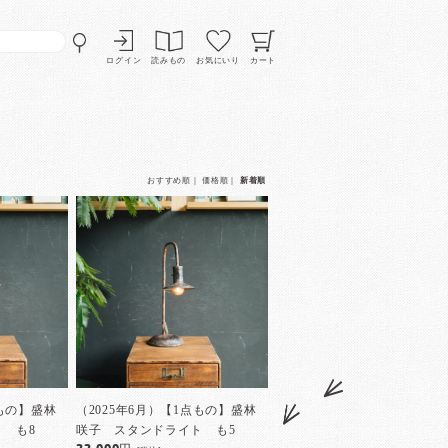
ログイン
読みもの
お気にいり
カート
おすすめ順
｜
価格順
｜
新着順
点もの】盛林
（2025年6月）【1点もの】盛林
 も8
咲子 スタンドライト も5