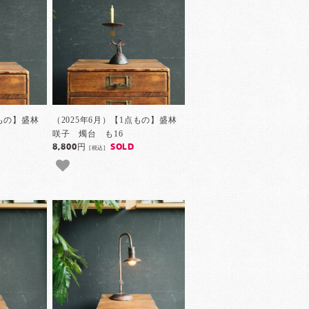
点もの】盛林
（2025年6月）【1点もの】盛林
咲子 燭台 も16
8,800円
SOLD
[税込]