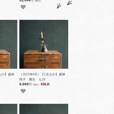
22,000円
[税込]
点もの】盛林
（2025年6月）【1点もの】盛林
咲子 燭台 も20
8,800円
SOLD
[税込]