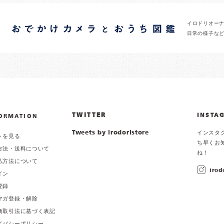
イロドリオー
日常の様子な
TWITTER
INSTA
ORMATION
Tweets by irodoristore
インスタ
トを見る
ち早くお
方法・送料について
ね！
払方法について
irod
イン
登録
マガ登録・解除
商取引法に基づく表記