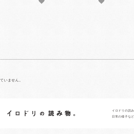
れていません。
イロドリの読
日常の様子な