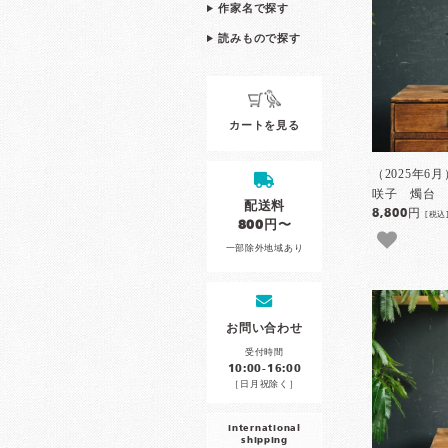
作家名で探す
読みもので探す
カートを見る
（2025年6
咲子 燭台 
配送料
8,800円
[税込
800円〜
一部除外地域あり
お問い合わせ
受付時間
10:00-16:00
［日月祝除く］
international
shipping