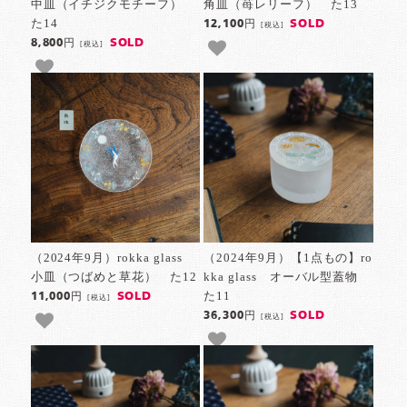
中皿（イチジクモチーフ）
角皿（苺レリーフ） た13
た14
SOLD
12,100円
[税込]
SOLD
8,800円
[税込]
（2024年9月）rokka glass
（2024年9月）【1点もの】ro
小皿（つばめと草花） た12
kka glass オーバル型蓋物
た11
SOLD
11,000円
[税込]
SOLD
36,300円
[税込]