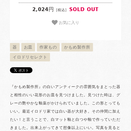
2,024円
SOLD OUT
[税込]
お気に入り
器
お皿
作家もの
かもめ製作所
イロドリセレクト
『かもめ製作所』の白いアンティークの雰囲気をまとった器
と相性のいい花形のお皿を見つけました。見つけた時は、グ
レーの艶やかな釉薬がかけられていました。この形とっても
いい。最近イロドリ家では白い器が大好き。その仲間に加え
たい！と言うことで、白マット釉と白つや釉で作っていただ
きました。出来上がってきて想像以上にいい。写真を見ると