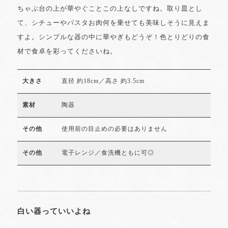
ちゃぶ台の上が華やぐことこの上なしですね。取り皿とし
て、シチューやパスタお肉何を乗せても美味しそうに見えま
すよ。シンプルな器の中に華やぎもどうぞ！色とりどりの食
材で食卓を彩ってくださいね。
直径 約18cm／高さ 約3.5cm
大きさ
陶器
素材
使用前の目止めの必要はありません
その他
電子レンジ／食洗機ともに可◎
その他
白い器っていいよね