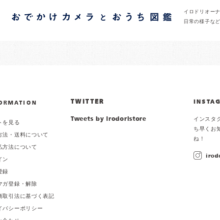
イロドリオー
日常の様子な
TWITTER
INSTA
ORMATION
Tweets by irodoristore
インスタ
トを見る
ち早くお
方法・送料について
ね！
払方法について
irod
イン
登録
マガ登録・解除
商取引法に基づく表記
イバシーポリシー