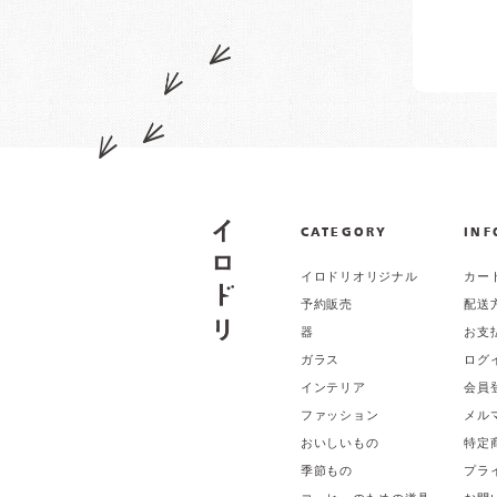
CATEGORY
INF
イロドリオリジナル
カー
予約販売
配送
器
お支
ガラス
ログ
インテリア
会員
ファッション
メル
おいしいもの
特定
季節もの
プラ