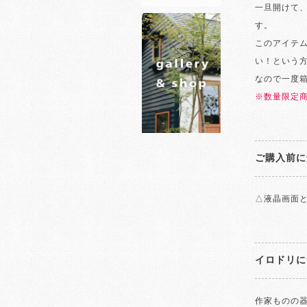
一旦開けて
す。
このアイテ
い！という
なので一度
※数量限定
ご購入前に
△液晶画面
イロドリに
作家ものの器