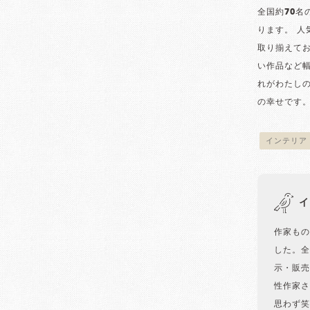
全国約70
ります。 
取り揃えて
い作品など
れがわたし
の幸せです
インテリア
イ
作家もの
した。全
示・販売
性作家さ
思わず笑