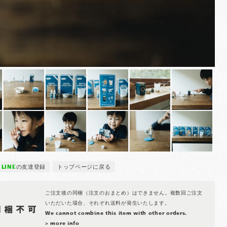
LINE
の友達登録
トップページに戻る
ご注文後の同梱（注文のおまとめ）はできません。複数回ご注文
いただいた場合、それぞれ送料が発生いたします。
We cannot combine this item with other orders.
> more info