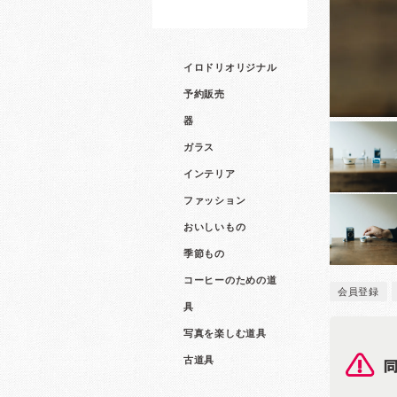
イロドリオリジナル
予約販売
器
ガラス
インテリア
ファッション
おいしいもの
季節もの
コーヒーのための道
会員登録
具
写真を楽しむ道具
古道具