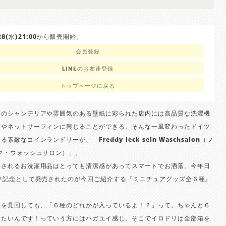
0/28(水)21:00から販売開始。
会員登録
LINEのお友達登録
トップページに戻る
クのシャンデリアや雰囲気のある壁紙に彩られた店内には高品質な洗濯機
書やネットサーフィンに興じることができる。そんな一風変わったドイツ
素敵なコインランドリーが、「Freddy leck sein Waschsalon（フ
ク・ウォッシュサロン）」。
売されるお洗濯用品はとっても清潔感があってスマートでお洒落。今年日
周年記念として発売されたのが今回ご紹介する『ミニチュアグッズ全６種』
トを見回しても、「６種のどれかが入っているよ！？」って。ちゃんと６
えたいんです！っていう方にはハガユイ感じ。そこでイロドリは全部箱を