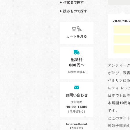
作家名で探す
読みもので探す
2020/1
カートを見る
配送料
800円〜
アンティー
一部除外地域あり
が並び、読
ベルリンにある
レディ レッ
お問い合わせ
日本でも販
受付時間
本展開10
10:00-16:00
です。
［日月祝除く］
どこのサイ
international
種類全部揃
shipping