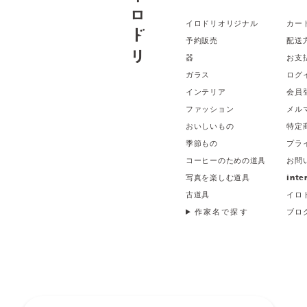
イロドリオリジナル
カー
予約販売
配送
器
お支
ガラス
ログ
インテリア
会員
ファッション
メル
おいしいもの
特定
季節もの
プラ
コーヒーのための道具
お問
写真を楽しむ道具
inte
古道具
イロ
作家名で探す
ブロ