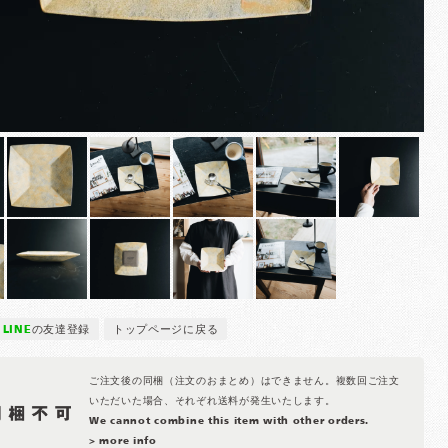
LINE
の友達登録
トップページに戻る
ご注文後の同梱（注文のおまとめ）はできません。複数回ご注文
いただいた場合、それぞれ送料が発生いたします。
We cannot combine this item with other orders.
> more info