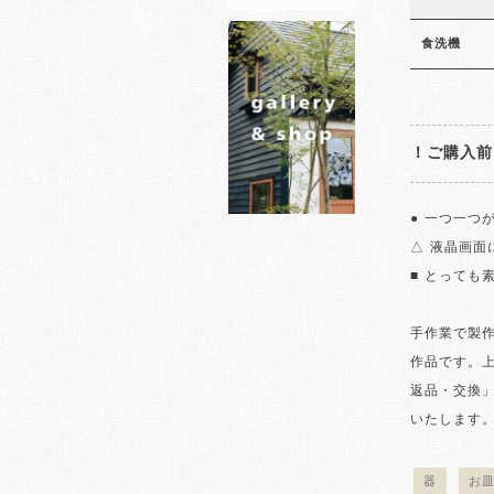
食洗機
！ご購入前
● 一つ一つ
△ 液晶画
■ とっても
手作業で製
作品です。
返品・交換
いたします
器
お