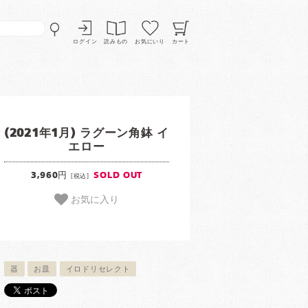
ログイン
読みもの
お気にいり
カート
(2021年1月) ラグーン角鉢 イ
エロー
3,960円
SOLD OUT
[税込]
お気に入り
器
お皿
イロドリセレクト