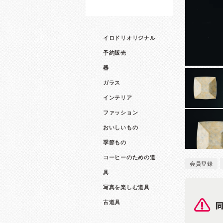
イロドリオリジナル
予約販売
器
ガラス
インテリア
ファッション
おいしいもの
季節もの
コーヒーのための道
会員登録
具
写真を楽しむ道具
古道具