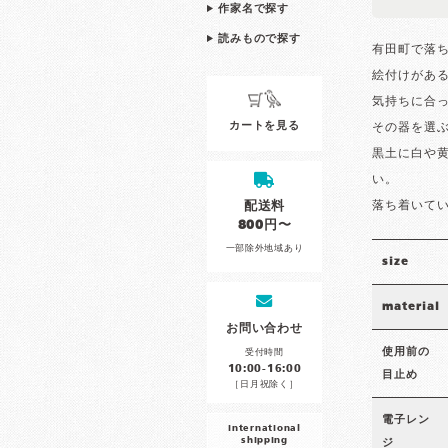
作家名で探す
読みもので探す
有田町で落
絵付けがあ
気持ちに合
カートを見る
その器を選
黒土に白や
い。
配送料
落ち着いて
800円〜
一部除外地域あり
size
material
お問い合わせ
使用前の
受付時間
10:00-16:00
目止め
［日月祝除く］
電子レン
international
shipping
ジ