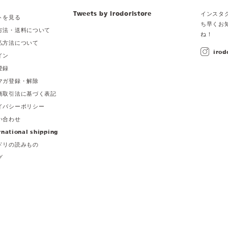
Tweets by irodoristore
インスタ
トを見る
ち早くお
方法・送料について
ね！
払方法について
irod
イン
登録
マガ登録・解除
商取引法に基づく表記
イバシーポリシー
い合わせ
rnational shipping
ドリの読みもの
グ