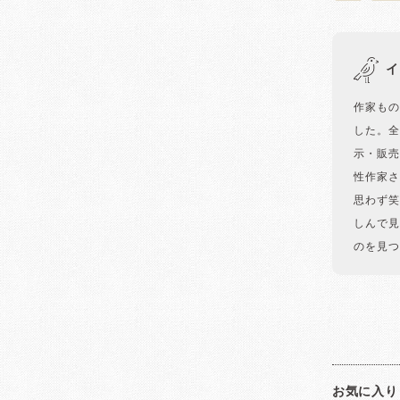
イ
作家もの
した。全
示・販売
性作家さ
思わず笑
しんで見
のを見つ
お気に入り