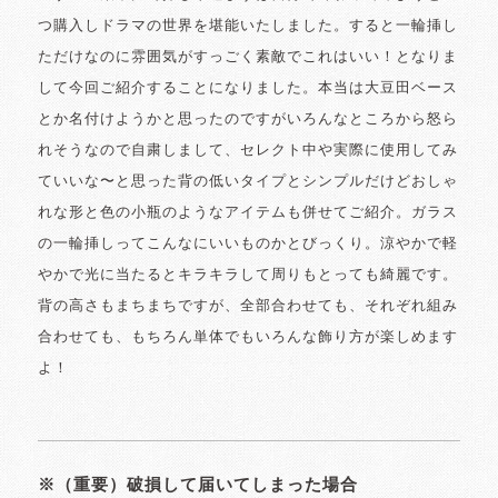
つ購入しドラマの世界を堪能いたしました。すると一輪挿し
ただけなのに雰囲気がすっごく素敵でこれはいい！となりま
して今回ご紹介することになりました。本当は大豆田ベース
とか名付けようかと思ったのですがいろんなところから怒ら
れそうなので自粛しまして、セレクト中や実際に使用してみ
ていいな〜と思った背の低いタイプとシンプルだけどおしゃ
れな形と色の小瓶のようなアイテムも併せてご紹介。ガラス
の一輪挿しってこんなにいいものかとびっくり。涼やかで軽
やかで光に当たるとキラキラして周りもとっても綺麗です。
背の高さもまちまちですが、全部合わせても、それぞれ組み
合わせても、もちろん単体でもいろんな飾り方が楽しめます
よ！
※（重要）破損して届いてしまった場合