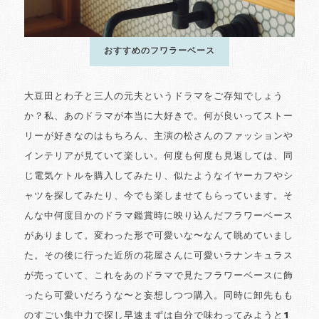
おすすめのフワラーベース
大豆田とわ子と三人の元夫というドラマをご存知でしょう
か？私、あのドラマが本当に大好きで。何が良いってストー
リーが好きなのはもちろん、主演の松さんのファッションや
インテリアが見ていて楽しい。何度も何度も見返しては、同
じ電気ケトルを購入してみたり、似たようなイヤーカフやシ
ャツを探してみたり、今でも楽しませてもらっています。そ
んな中何度目かのドラマ鑑賞時に映り込んだフラワーベース
がありまして。変わった形で可愛いな〜なんて眺めていまし
た。その後に行った近所の花屋さんに可愛いラナンキュラス
が売っていて、これをあのドラマで見たフラワーベースに飾
ったら可愛いだろうな〜と妄想しつつ購入。同時に卸先もも
のすごい集中力で探し早速まずは自分で味わってみようと1