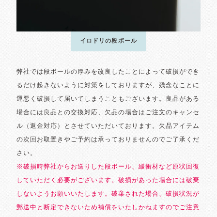
イロドリの段ボール
弊社では段ボールの厚みを改良したことによって破損ができ
るだけ起きないように対策をしておりますが、残念なことに
運悪く破損して届いてしまうこともございます。良品がある
場合には良品との交換対応、欠品の場合はご注文のキャンセ
ル（返金対応）とさせていただいております。欠品アイテム
の次回お取置きやご予約は承っておりませんのでご了承くだ
さい。
※破損時弊社からお送りした段ボール、緩衝材など原状回復
していただく必要がございます。破損があった場合には破棄
しないようお願いいたします。破棄された場合、破損状況が
郵送中と断定できないため補償をいたしかねますのでご注意