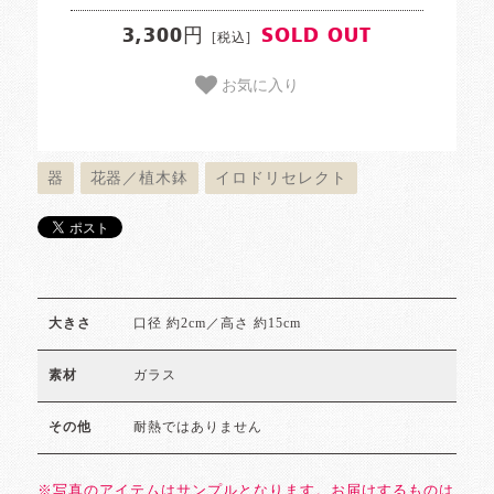
3,300円
SOLD OUT
[税込]
お気に入り
器
花器／植木鉢
イロドリセレクト
口径 約2cm／高さ 約15cm
大きさ
ガラス
素材
耐熱ではありません
その他
※写真のアイテムはサンプルとなります。お届けするものは