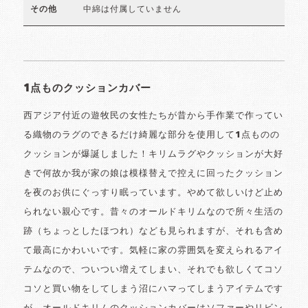
中綿は付属していません
その他
1点ものクッションカバー
西アジア付近の遊牧民の女性たちが昔から手作業で作ってい
る織物のラグのできるだけ綺麗な部分を使用して1点ものの
クッションが爆誕しました！キリムラグやクッションが大好
きで何故か我が家の娘は模様替えで控えに回ったクッション
を夜のお供にぐっすり眠っています。やめて欲しいけど止め
られない親心です。昔々のオールドキリムなので所々生活の
跡（ちょっとしたほつれ）なども見られますが、それも含め
て最高にかわいいです。気軽に家の雰囲気を変えられるアイ
テムなので、ついつい増えてしまい、それでも欲しくてコソ
コソと買い物をしてしまう沼にハマってしまうアイテムです