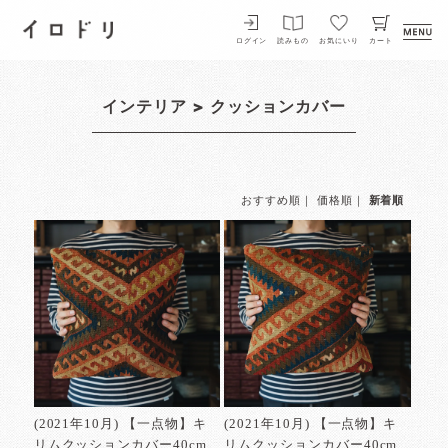
イロドリ
ログイン
読みもの
お気にいり
カート
インテリア
> クッションカバー
おすすめ順
｜
価格順
｜
新着順
(2021年10月) 【一点物】キ
(2021年10月) 【一点物】キ
リムクッションカバー40cm
リムクッションカバー40cm