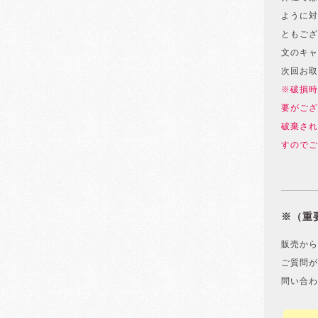
ように対
ともござ
文のキャ
次回お取
※破損時
要がござ
破棄され
すのでご
※（重
販売から
ご質問が
問い合わ