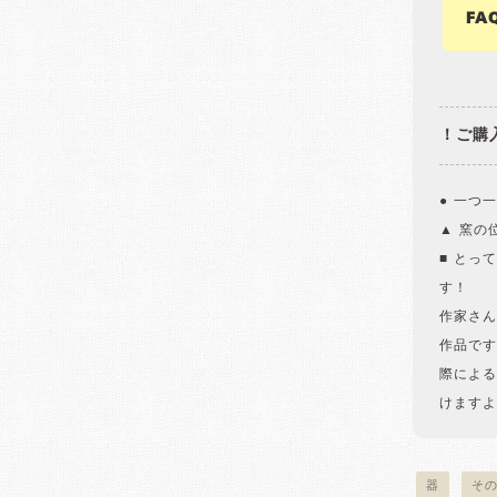
FA
！ご購
● 一つ
▲ 窯の
■ とっ
す！
作家さん
作品です
際による
けますよ
器
そ