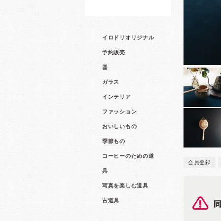
イロドリオリジナル
予約販売
器
ガラス
インテリア
ファッション
おいしいもの
季節もの
コーヒーのための道
会員登録
具
写真を楽しむ道具
古道具