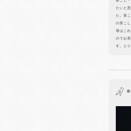
茶こし・
たいと思
た。茶こ
の茶こし
母はこれ
のでお茶
す。とり
※