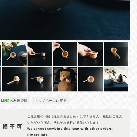
LINE
の友達登録
トップページに戻る
ご注文後の同梱（注文のおまとめ）はできません。複数回ご注文
いただいた場合、それぞれ送料が発生いたします。
We cannot combine this item with other orders.
> more info