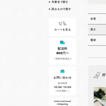
作家名で探す
読みもので探す
全長
高さ
カートを見る
素材
配送料
800円〜
一部除外地域あり
好
お問い合わせ
受付時間
10:00-16:00
［日月祝除く］
international
shipping