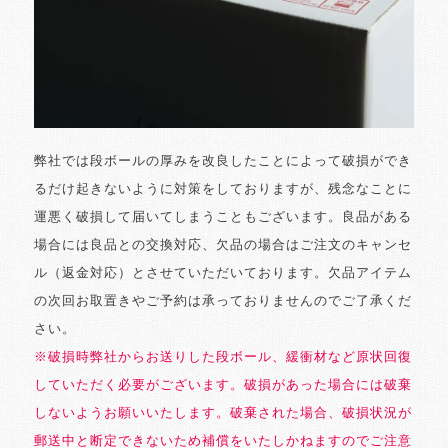
弊社では段ボールの厚みを改良したことによって破損ができ
るだけ起きないように対策をしておりますが、残念なことに
運悪く破損して届いてしまうこともございます。良品がある
場合には良品との交換対応、欠品の場合はご注文のキャンセ
ル（返金対応）とさせていただいております。欠品アイテム
の次回お取置きやご予約は承っておりませんのでご了承くだ
さい。
※破損時弊社からお送りした段ボール、緩衝材など原状回復
していただく必要がございます。破損があった場合には破棄
しないようお願いいたします。破棄された場合、破損状況が
郵送中と断定できないため補償をいたしかねますのでご注意