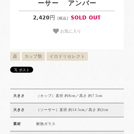
ーサー アンバー
2,420円
SOLD OUT
[税込]
お気に入り
器
カップ類
イロドリセレクト
（カップ）直径 約8cm／高さ 約7.5cm
大きさ
（ソーサー）直径 約14.5cm／高さ 約2cm
大きさ
耐熱ガラス
素材