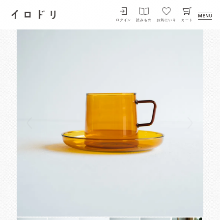
イロドリ
ログイン
読みもの
お気にいり
カート