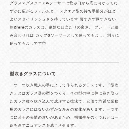
グラスマグスクエア&ソーサーは飲み口から底に向かってわ
ずかに広がるフォルムと、 スクエア型の持ち手部分がほど
よいスタイリッシュさを持っています 薄すぎず厚すぎない
約2mmのガラスは、絶妙な口当たりの良さ。 プレートと組
み合わせれば カップ&ソーサーとして使ってもよし、別々に
使ってもよしです◎
型吹きグラスについて
一つ一つ吹き職人の手によって作られるグラスです。「型吹
き」とはガラス器の型をつくり、その型の中に棹に巻き取っ
たガラス種を吹き込んで成形する技法で、安価で均質な業務
用のガラスにはないわずかな厚みの変化があります。一つず
つに若干の表情の違いがあるため、機械生産のうつわとは一
線を画すニュアンスを感じさせます。