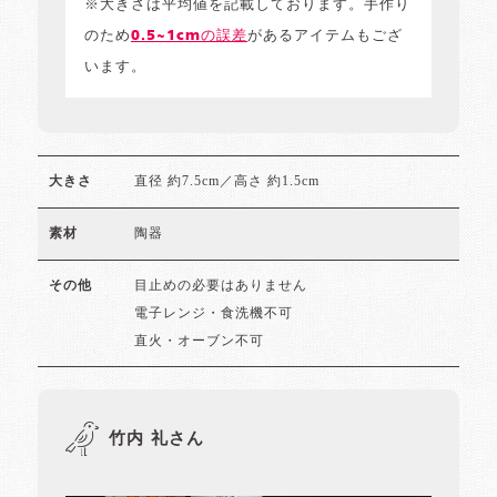
※大きさは平均値を記載しております。手作り
のため
0.5~1cmの誤差
があるアイテムもござ
います。
直径 約7.5cm／高さ 約1.5cm
大きさ
陶器
素材
目止めの必要はありません
その他
電子レンジ・食洗機不可
直火・オーブン不可
竹内 礼さん