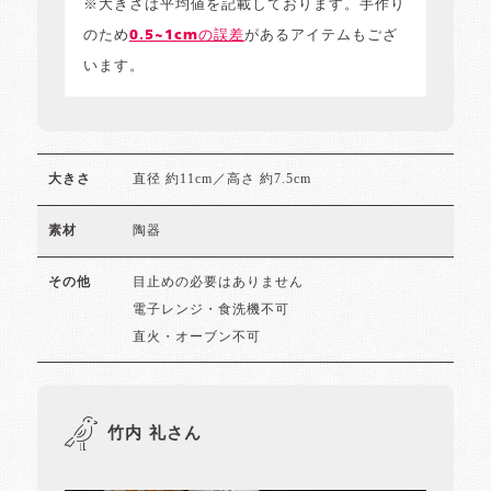
※大きさは平均値を記載しております。手作り
のため
0.5~1cmの誤差
があるアイテムもござ
います。
直径 約11cm／高さ 約7.5cm
大きさ
陶器
素材
目止めの必要はありません
その他
電子レンジ・食洗機不可
直火・オーブン不可
竹内 礼さん