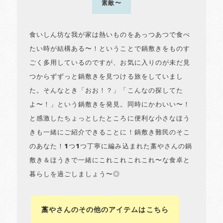
素敵〜
食いしん坊な我が家は熱いものをあっつあつで食べ
たい時が結構ある〜！ということで鍋敷きをものす
ごく多用しているのですが、お気に入りのが未だ見
つからずずっと鍋敷きを見つける旅をしていまし
た。そんなとき「おお！？」「こんなの探してた
よ〜！」という鍋敷きを発見。同時にかわいい〜！
と感激したちょっとしたところに便利な小さなほう
きも一緒にご紹介できることに！鍋敷き難民のそこ
のあなた！1つ1つ丁寧に編み込まれた藁やさんの鍋
敷き＆ほうきで一緒にこれこれこれこれ〜な食卓と
暮らしを過ごしましょう〜◎
藁やさんのその他のアイテムはこちら