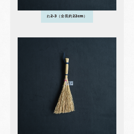
わ2-3（全長約22cm）