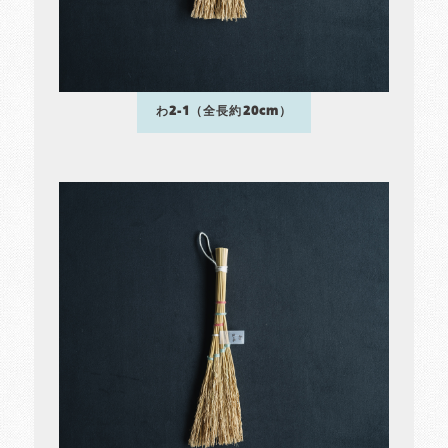
わ2-1（全長約20cm）