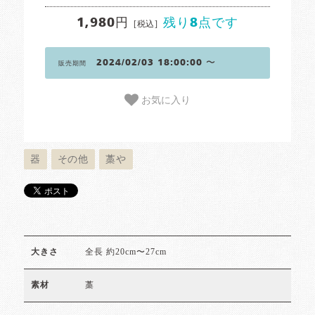
1,980円
残り8点です
[税込]
2024/02/03 18:00:00 〜
販売期間
お気に入り
器
その他
藁や
全長 約20cm〜27cm
大きさ
藁
素材