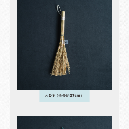
わ2-9（全長約27cm）