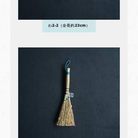
わ2-2（全長約23cm）