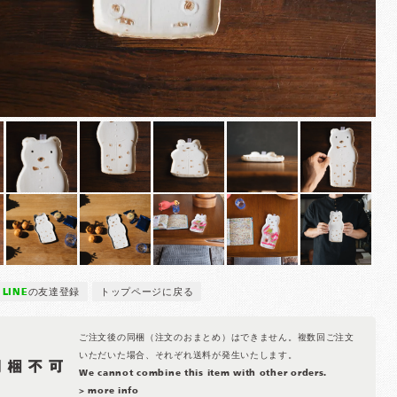
LINE
の友達登録
トップページに戻る
ご注文後の同梱（注文のおまとめ）はできません。複数回ご注文
いただいた場合、それぞれ送料が発生いたします。
We cannot combine this item with other orders.
> more info