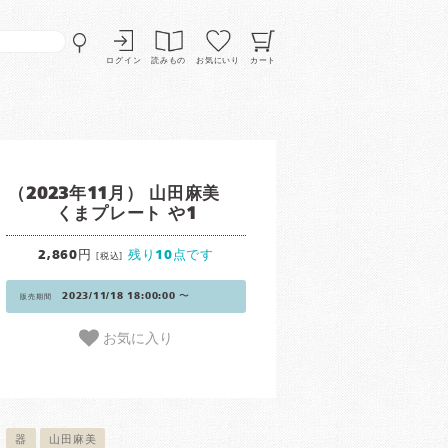
ログイン
読みもの
お気にいり
カート
（2023年11月） 山田麻美
くまプレート や1
2,860円
残り10点です
[税込]
2023/11/18 18:00:00 〜
販売期間
お気に入り
器
山田麻美