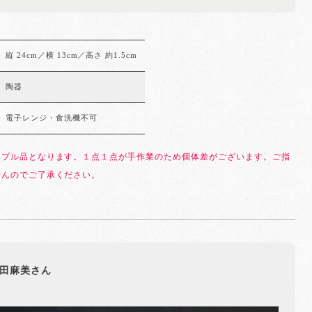
縦 24cm／横 13cm／高さ 約1.5cm
陶器
電子レンジ・食洗機不可
ンプル品となります。１点１点が手作業のため個体差がございます。ご指
せんのでご了承ください。
田麻美さん