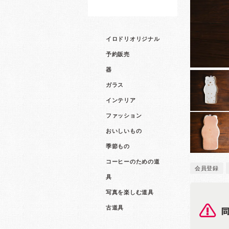
イロドリオリジナル
予約販売
器
ガラス
インテリア
ファッション
おいしいもの
季節もの
コーヒーのための道
会員登録
具
写真を楽しむ道具
古道具