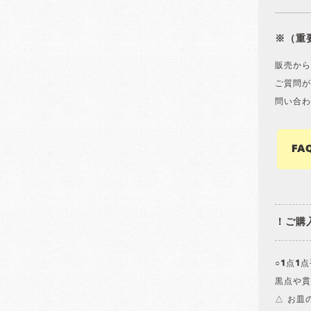
※（重
販売から
ご質問が
問い合わ
FA
！ご購
○1点1
黒点や貫
△ お皿