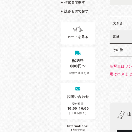
作家名で探す
読みもので探す
大きさ
素材
カートを見る
その他
配送料
800円〜
※写真はサ
一部除外地域あり
定は出来ま
お問い合わせ
受付時間
10:00-16:00
［日月祝除く］
山
international
shipping