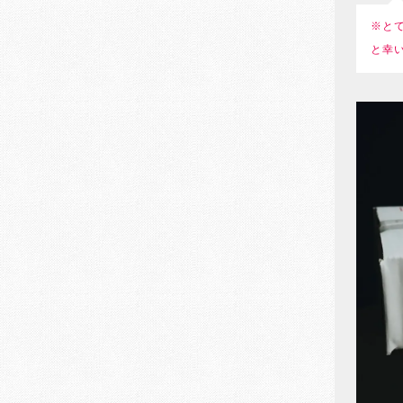
※と
と幸