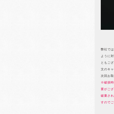
弊社では
ように対
ともござ
文のキャ
次回お取
※破損時
要がござ
破棄され
すのでご