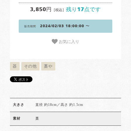
3,850円
残り17点です
[税込]
2024/02/03 18:00:00 〜
販売期間
お気に入り
器
その他
藁や
直径 約18cm／高さ 約1.5cm
大きさ
藁
素材